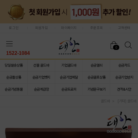
로그인
회원가입
마이페이지
주문조회
고객센터
0
1522-1084
당일발송상품
선물 골드바
기업골드바
순금열쇠
순금카드
순금돌상품
순금기업뱃지
순금기업메달
순금골프상품
순금기업반지
순금기념동물
순금계급장
순금트로피
기념문구보기
견적&시안
골드바
[기타] 골드바