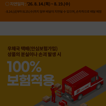
👍 네, 도움 됐어요
👎 아뇨, 아쉬워요