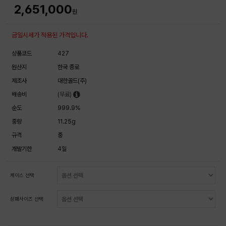
2,651,000
원
금일시세가 적용된 가격입니다.
상품코드
427
원산지
한국 종로
제조사
대한골드(주)
배송비
(무료)
순도
999.9%
중량
11.25g
규격
중
개발기한
4일
케이스 선택
상패사이즈 선택