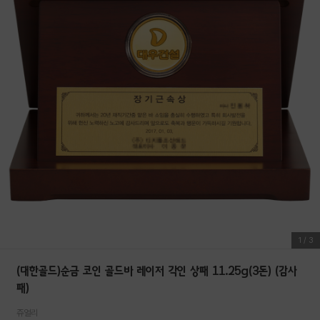
1
/
3
(대한골드)순금 코인 골드바 레이저 각인 상패 11.25g(3돈) (감사
패)
쥬얼리