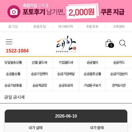
로그인
회원가입
마이페이지
주문조회
고객센터
0
1522-1084
당일발송상품
선물 골드바
기업골드바
순금열쇠
순금카드
순금돌상품
순금기업뱃지
순금기업메달
순금골프상품
순금기업반지
순금기념동물
순금계급장
순금트로피
기념문구보기
견적&시안
금일 금시세
2026-06-10
내가 살때
내가 팔때