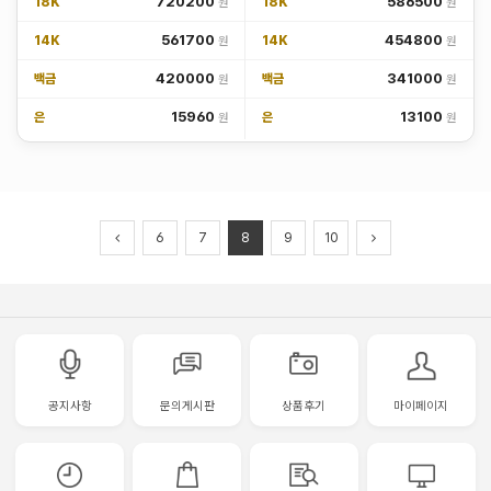
720200
586500
18K
18K
561700
454800
14K
14K
420000
341000
백금
백금
15960
13100
은
은
6
7
8
9
10
공지사항
문의게시판
상품후기
마이페이지