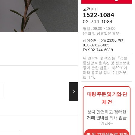
고객센터
1522-1084
02-744-1084
평일 : 09:30 ~ 18:00
(주말 및 공휴일은 휴무)
심야상담 : pm 23:00 까지
010-3782-6085
FAX 02-744-6089
위 연락처 및 팩스는 「정보
통신망 이용촉진 및 정보보호
등에 관한 법률」 제50조에
따라 광고성 정보 수신거부
합니다.
대량 주문 및 기업·단
체 건
보다 안전하고 정확한
거래 안내를 위해 입금
계좌는
위 고객센터로 전화