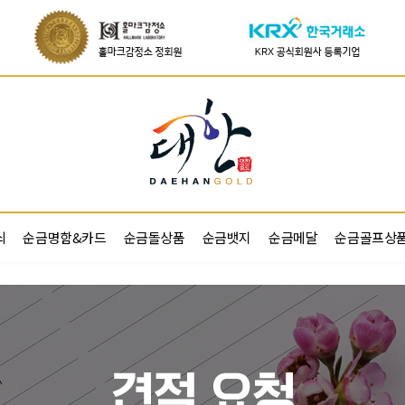
쇠
순금명함&카드
순금돌상품
순금뱃지
순금메달
순금골프상