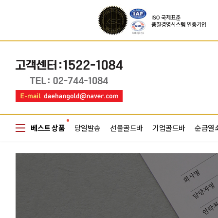
베스트 상품
당일발송
선물골드바
기업골드바
순금열