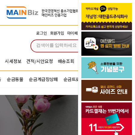
장바구니
로그인
회원가입
마이페이지
주문조회
0
시세정보
견적/시안요청
배송조회
시안확인
기념문구예문
품
순금동물
순금계급장상패
순금트로피
순금기업반지