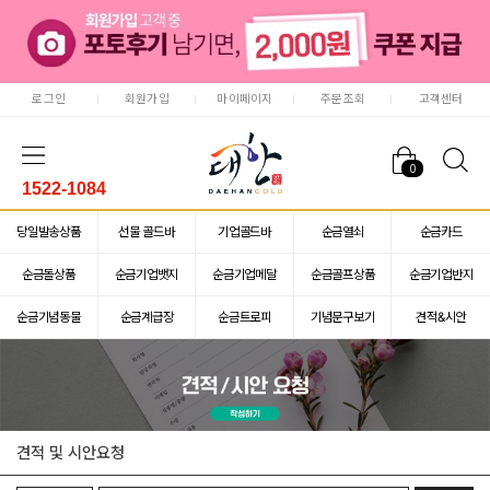
로그인
회원가입
마이페이지
주문조회
고객센터
0
1522-1084
당일발송상품
선물 골드바
기업골드바
순금열쇠
순금카드
순금돌상품
순금기업뱃지
순금기업메달
순금골프상품
순금기업반지
순금기념동물
순금계급장
순금트로피
기념문구보기
견적&시안
견적 및 시안요청