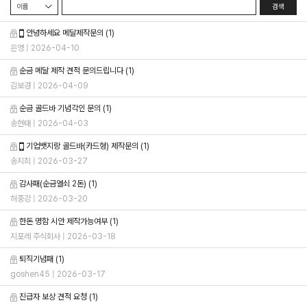
검색
안녕하세요 메달제작문의
(1)
은영
| 2026-04-10
순금 메달 제작 견적 문의드립니다
(1)
김보경
| 2026-04-09
순금 골드바 기념각인 문의
(1)
송현태
| 2026-04-03
기업뱃지랑 골드바(카드형) 제작문의
(1)
송지희
| 2026-03-27
감사패(순금열쇠 2돈)
(1)
허중강
| 2026-03-20
한돈 명함 시안 제작가능여부
(1)
지포레 주식회사
| 2026-03-18
퇴직기념패
(1)
goshen45
| 2026-03-17
진급자 보상 견적 요청
(1)