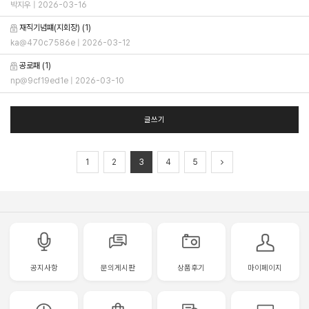
박지우
| 2026-03-16
재직기념퍠(지회장)
(1)
ka@470c7586e
| 2026-03-12
공로패
(1)
np@9cf19ed1e
| 2026-03-10
글쓰기
1
2
3
4
5
공지사항
문의게시판
상품후기
마이페이지