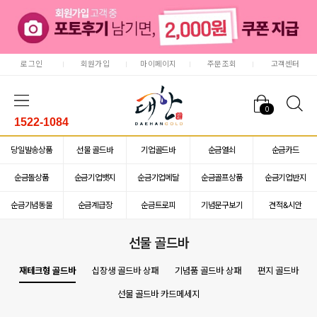
로그인
회원가입
마이페이지
주문조회
고객센터
0
1522-1084
당일발송상품
선물 골드바
기업골드바
순금열쇠
순금카드
순금돌상품
순금기업뱃지
순금기업메달
순금골프상품
순금기업반지
순금기념동물
순금계급장
순금트로피
기념문구보기
견적&시안
선물 골드바
재테크형 골드바
십장생 골드바 상패
기념품 골드바 상패
편지 골드바
선물 골드바 카드메세지