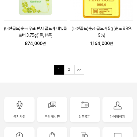
(대한골드)순금 우표 편지 골드바 네잎클
(대한골드)순금 골드바 5g (순도 999.
로버 3.75g(1돈,한돈)
9%)
874,000
1,164,000
원
원
1
2
>>
공지사항
문의게시판
상품후기
마이페이지