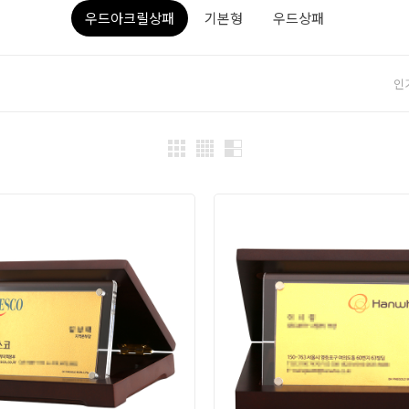
우드아크릴상패
기본형
우드상패
인