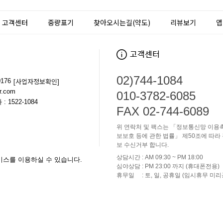
고객센터
중량표기
찾아오시는길(약도)
리뷰보기
앱
02)744-1084
[사업자정보확인]
176
.com
010-3782-6085
1522-1084
FAX 02-744-6089
위 연락처 및 팩스는 「정보통신망 이용촉
보보호 등에 관한 법률」 제50조에 따라
보 수신거부 합니다.
상담시간 : AM 09:30 ~ PM 18:00
비스를 이용하실 수 있습니다.
심야상담 : PM 23:00 까지 (휴대폰전용)
휴무일 : 토, 일, 공휴일 (임시휴무 미리