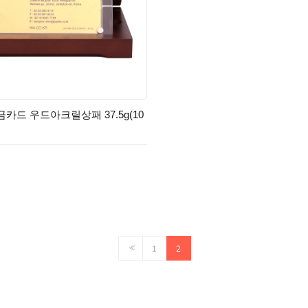
카드 우드아크릴상패 37.5g(10
1
2
<<