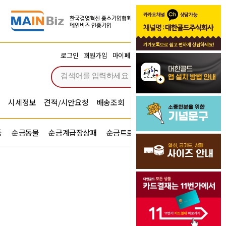
장바구니
로그인
회원가입
마이페이지
주문조회
0
시세정보
견적/시안요청
배송조회
시안확인
기념문구예문
품
순금동물
순금계급장상패
순금트로피
순금기업반지