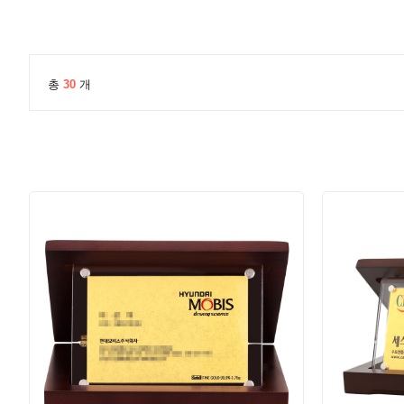
총
30
개