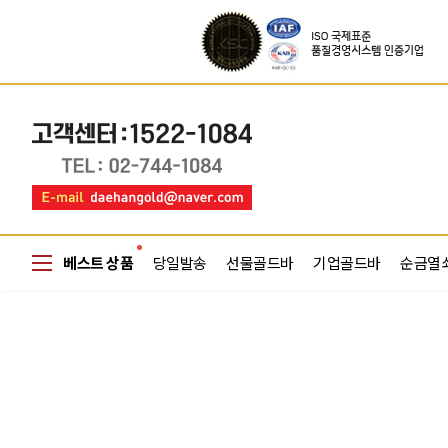
베스트 상품
당일발송
선물골드바
기업골드바
순금열