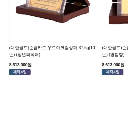
(대한골드)순금카드 우드아크릴상패 37.5g(10
(대한골드)순금
돈) (정년퇴직패)
돈) (명함형)
8,613,000원
8,613,000원