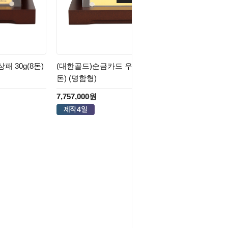
 30g(8돈)
(대한골드)순금카드 우드아크릴상패 33.75g(9
돈) (명함형)
7,757,000원