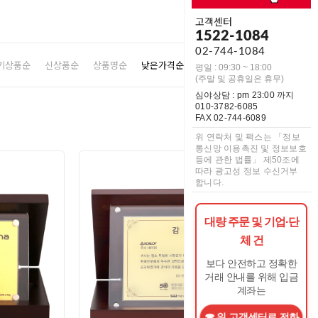
고객센터
1522-1084
02-744-1084
기상품순
신상품순
상품명순
낮은가격순
높은가격순
리뷰순
평일 : 09:30 ~ 18:00
(주말 및 공휴일은 휴무)
심야상담 : pm 23:00 까지
010-3782-6085
FAX 02-744-6089
위 연락처 및 팩스는 「정보
통신망 이용촉진 및 정보보호
등에 관한 법률」 제50조에
따라 광고성 정보 수신거부
합니다.
대량 주문 및 기업·단
체 건
보다 안전하고 정확한
거래 안내를 위해 입금
계좌는
위 고객센터로 전화