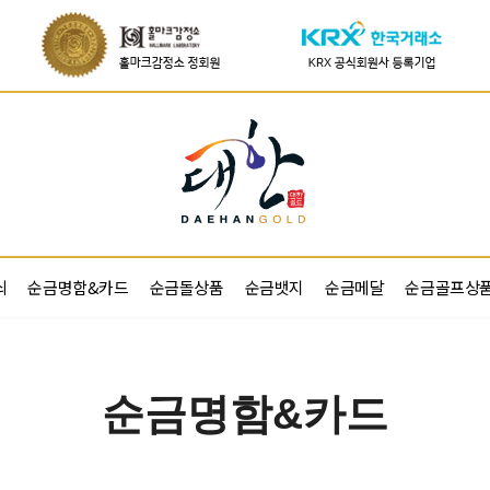
쇠
순금명함&카드
순금돌상품
순금뱃지
순금메달
순금골프상
순금명함&카드