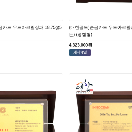
카드 우드아크릴상패 18.75g(5
(대한골드)순금카드 우드아크릴상패 
돈) (명함형)
4,323,000원