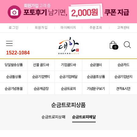
로그인
회원가입
마이페이지
주문조회
고객센터
0
1522-1084
당일발송상품
선물 골드바
기업골드바
순금열쇠
순금카드
순금돌상품
순금기업뱃지
순금기업메달
순금골프상품
순금기업반지
순금기념동물
순금계급장
순금트로피
기념문구보기
견적&시안
순금트로피상품
순금트로피상패
순금트로피메달