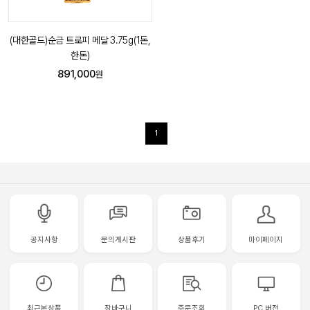
(대한골드)순금 트로피 메달 3.75g(1돈,
한돈)
891,000
원
1
공지사항
문의게시판
상품후기
마이페이지
최근본상품
장바구니
주문조회
PC 버전