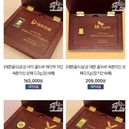
(대한골드)순금 사각 골드바 레이저 각인
(대한골드)순금 대한 골드바 속판각인 상
속판각인 상패 0.3g (감사패)
패 0.5g (장기근속패)
163,000
209,000
원
원