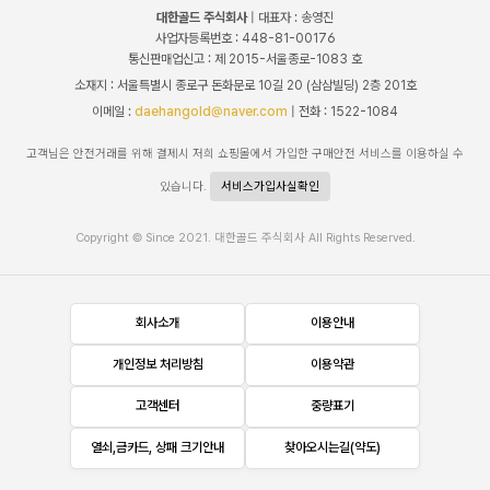
대한골드 주식회사
| 대표자 : 송영진
사업자등록번호 : 448-81-00176
통신판매업신고 : 제 2015-서울종로-1083 호
소재지 : 서울특별시 종로구 돈화문로 10길 20 (삼삼빌딩) 2층 201호
이메일 :
daehangold@naver.com
| 전화 : 1522-1084
고객님은 안전거래를 위해 결제시 저희 쇼핑몰에서 가입한 구매안전 서비스를 이용하실 수
있습니다.
서비스가입사실확인
Copyright © Since 2021. 대한골드 주식회사 All Rights Reserved.
회사소개
이용안내
개인정보 처리방침
이용약관
고객센터
중량표기
열쇠,금카드, 상패 크기안내
찾아오시는길(약도)