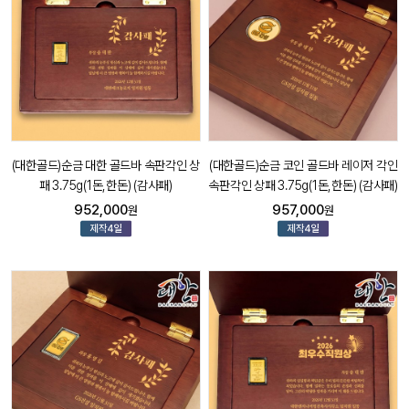
(대한골드)순금 대한 골드바 속판각인 상
(대한골드)순금 코인 골드바 레이저 각인
패 3.75g(1돈,한돈) (감사패)
속판각인 상패 3.75g(1돈,한돈) (감사패)
952,000
957,000
원
원