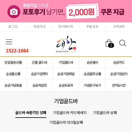
로그인
회원가입
마이페이지
주문조회
고객센터
0
1522-1084
당일발송상품
선물 골드바
기업골드바
순금열쇠
순금카드
순금돌상품
순금기업뱃지
순금기업메달
순금골프상품
순금기업반지
순금기념동물
순금계급장
순금트로피
기념문구보기
견적&시안
기업골드바
골드바 속판각인 상패
기업골드바 카드메세지
기업골드바 상패
기업골드바 아크릴상패