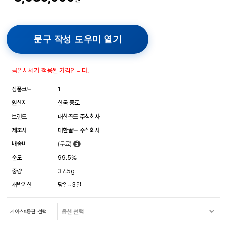
문구 작성 도우미 열기
금일시세가 적용된 가격입니다.
상품코드
1
원산지
한국 종로
브랜드
대한골드 주식회사
제조사
대한골드 주식회사
배송비
(무료)
순도
99.5%
중량
37.5g
개발기한
당일~3일
케이스&동판 선택