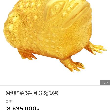
1
/
2
(대한골드)순금두꺼비 37.5g(10돈)
쥬얼리
8,635,000
원