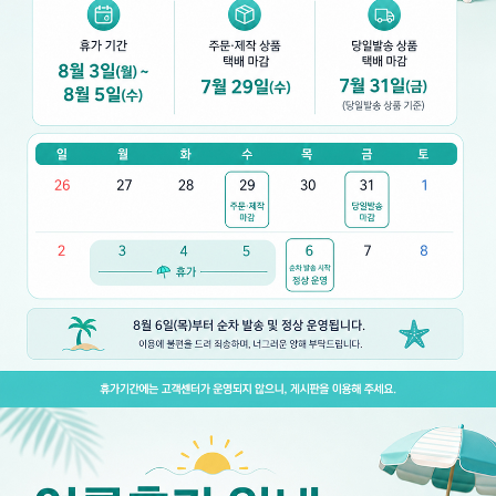
👍 네, 도움 됐어요
👎 아뇨, 아쉬워요