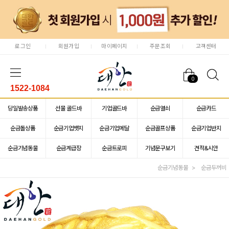
로그인
회원가입
마이페이지
주문조회
고객센터
0
1522-1084
당일발송상품
선물 골드바
기업골드바
순금열쇠
순금카드
순금돌상품
순금기업뱃지
순금기업메달
순금골프상품
순금기업반지
순금기념동물
순금계급장
순금트로피
기념문구보기
견적&시안
순금기념동물
순금두꺼비