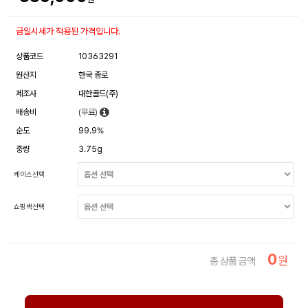
금일시세가 적용된 가격입니다.
상품코드
10363291
원산지
한국 종로
제조사
대한골드(주)
배송비
(무료)
순도
99.9%
중량
3.75g
케이스선택
쇼핑백선택
0
원
총 상품 금액