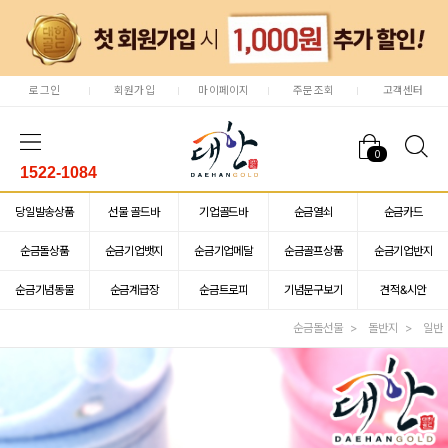
로그인
회원가입
마이페이지
주문조회
고객센터
0
1522-1084
당일발송상품
선물 골드바
기업골드바
순금열쇠
순금카드
순금돌상품
순금기업뱃지
순금기업메달
순금골프상품
순금기업반지
순금기념동물
순금계급장
순금트로피
기념문구보기
견적&시안
순금돌선물
돌반지
일반