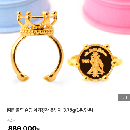
1
/
5
(대한골드)순금 아기왕자 돌반지 3.75g(1돈,한돈)
쥬얼리
889,000
원