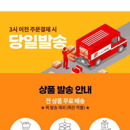
👍 네, 도움 됐어요
👎 아뇨, 아쉬워요