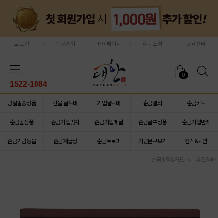
로그인
회원가입
마이페이지
주문조회
고객센터
0
1522-1084
당일발송상품
선물 골드바
기업골드바
순금열쇠
순금카드
순금돌상품
순금기업뱃지
순금기업메달
순금골프상품
순금기업반지
순금기념동물
순금계급장
순금트로피
기념문구보기
견적&시안
순금명함&카드
우드상패