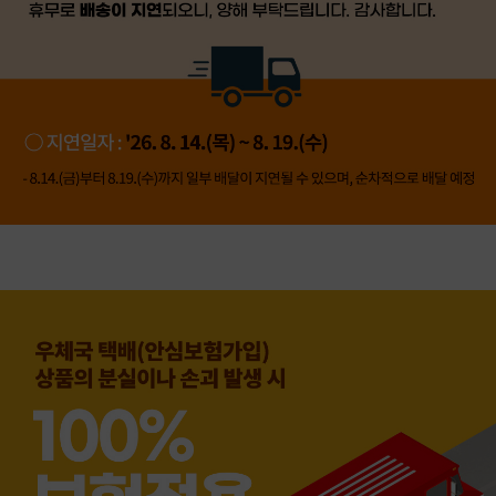
👍 네, 도움 됐어요
👎 아뇨, 아쉬워요