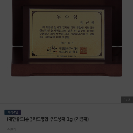
1
/
3
(대한골드)순금카드명함 우드상패 1g (기념패)
쥬얼리