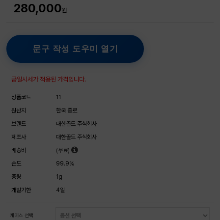
280,000
원
문구 작성 도우미 열기
금일시세가 적용된 가격입니다.
상품코드
11
원산지
한국 종로
브랜드
대한골드 주식회사
제조사
대한골드 주식회사
배송비
(무료)
순도
99.9%
중량
1g
개발기한
4일
케이스 선택