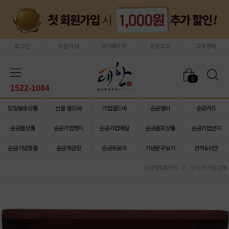
로그인
회원가입
마이페이지
주문조회
고객센터
0
1522-1084
당일발송상품
선물 골드바
기업골드바
순금열쇠
순금카드
순금돌상품
순금기업뱃지
순금기업메달
순금골프상품
순금기업반지
순금기념동물
순금계급장
순금트로피
기념문구보기
견적&시안
순금명함&카드
우드아크릴상패