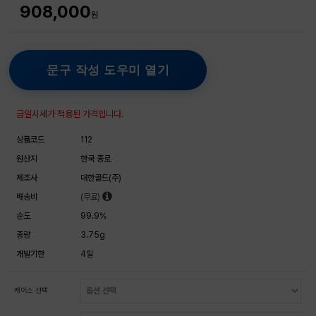
908,000
원
문구 작성 도우미 열기
금일시세가 적용된 가격입니다.
상품코드
112
원산지
한국 종로
제조사
대한골드(주)
배송비
(무료)
순도
99.9%
중량
3.75g
개발기한
4일
케이스 선택