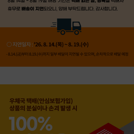
👍 네, 도움 됐어요
👎 아뇨, 아쉬워요