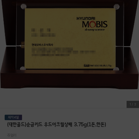
1
/
3
(대한골드)순금카드 우드아크릴상패 3.75g(1돈,한돈)
쥬얼리