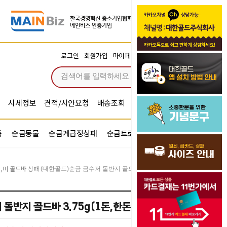
장바구니
로그인
회원가입
마이페이지
주문조회
0
시세정보
견적/시안요청
배송조회
시안확인
기념문구예문
품
순금동물
순금계급장상패
순금트로피
순금기업반지
,띠 골드바 상패
(대한골드)순금 금수저 돌반지 골드바 3.75g(1돈,한돈) 우드상패
돌반지 골드바 3.75g(1돈,한돈) 우드상패