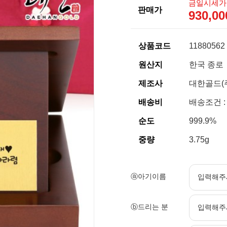
금일시세가
판매가
930,0
상품코드
11880562
원산지
한국 종로
제조사
대한골드(
배송비
배송조건 :
순도
999.9%
중량
3.75g
ⓐ아기이름
ⓑ드리는 분