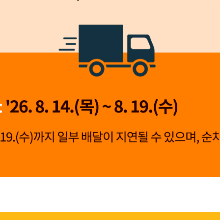
👍 네, 도움 됐어요
👎 아뇨, 아쉬워요