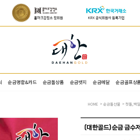
쇠
순금명함&카드
순금돌상품
순금뱃지
순금메달
순금골프상
HOME
순금돌선물
첫돌,백일
>
>
(대한골드)순금 금수저 