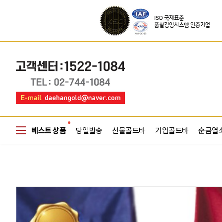
베스트 상품
당일발송
선물골드바
기업골드바
순금열