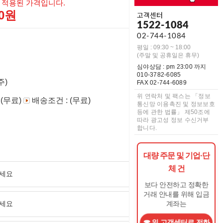
 적용된 가격입니다.
00원
고객센터
1522-1084
02-744-1084
평일 : 09:30 ~ 18:00
(주말 및 공휴일은 휴무)
심야상담 : pm 23:00 까지
010-3782-6085
주)
FAX 02-744-6089
위 연락처 및 팩스는 「정보
 (무료)
배송조건 : (무료)
통신망 이용촉진 및 정보보호
등에 관한 법률」 제50조에
따라 광고성 정보 수신거부
합니다.
대량 주문 및 기업·단
체 건
보다 안전하고 정확한
거래 안내를 위해 입금
계좌는
위 고객센터로 전화