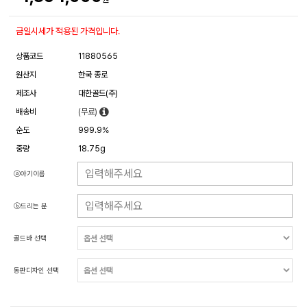
금일시세가 적용된 가격입니다.
상품코드
11880565
원산지
한국 종로
제조사
대한골드(주)
배송비
(무료)
순도
999.9%
중량
18.75g
ⓐ아기이름
ⓑ드리는 분
골드바 선택
동판디자인 선택