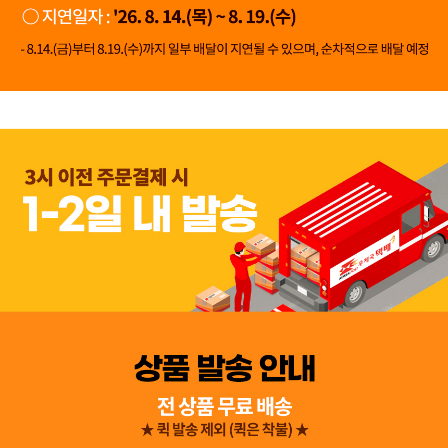
👍 네, 도움 됐어요
👎 아뇨, 아쉬워요