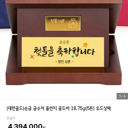
1
/
6
(대한골드)순금 금수저 돌반지 골드바 18.75g(5돈) 우드상패
쥬얼리
4,394,000
원