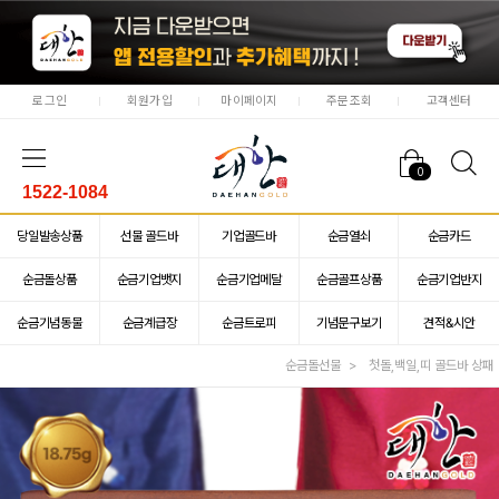
로그인
회원가입
마이페이지
주문조회
고객센터
0
1522-1084
당일발송상품
선물 골드바
기업골드바
순금열쇠
순금카드
순금돌상품
순금기업뱃지
순금기업메달
순금골프상품
순금기업반지
순금기념동물
순금계급장
순금트로피
기념문구보기
견적&시안
순금돌선물
첫돌,백일,띠 골드바 상패