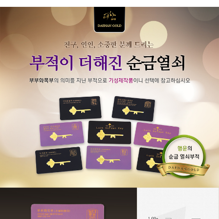
👍 네, 도움 됐어요
👎 아뇨, 아쉬워요