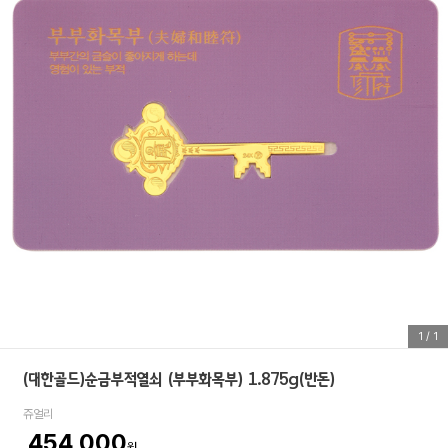
1
/
1
(대한골드)순금부적열쇠 (부부화목부) 1.875g(반돈)
쥬얼리
454,000
원