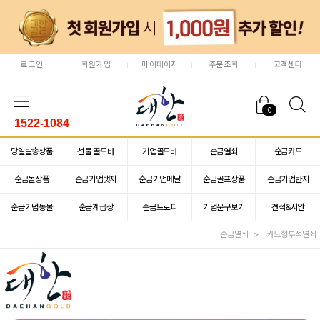
로그인
회원가입
마이페이지
주문조회
고객센터
0
1522-1084
당일발송상품
선물 골드바
기업골드바
순금열쇠
순금카드
순금돌상품
순금기업뱃지
순금기업메달
순금골프상품
순금기업반지
순금기념동물
순금계급장
순금트로피
기념문구보기
견적&시안
순금열쇠
카드형부적열쇠