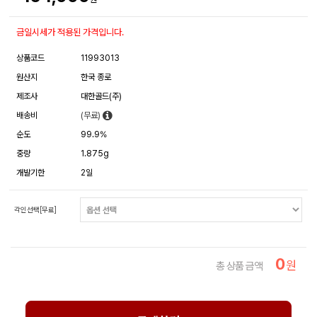
금일시세가 적용된 가격입니다.
상품코드
11993013
원산지
한국 종로
제조사
대한골드(주)
배송비
(무료)
순도
99.9%
중량
1.875g
개발기한
2일
각인선택[무료]
0
원
총 상품 금액