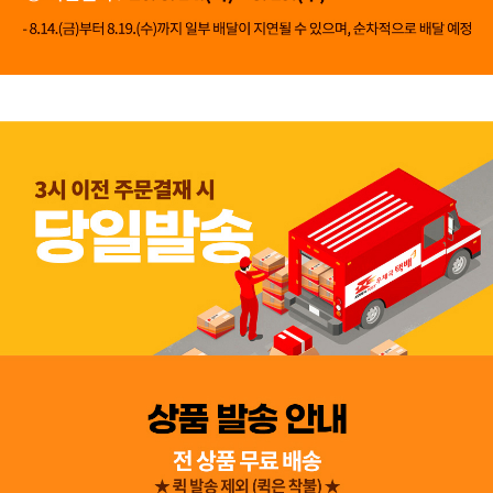
👍 네, 도움 됐어요
👎 아뇨, 아쉬워요