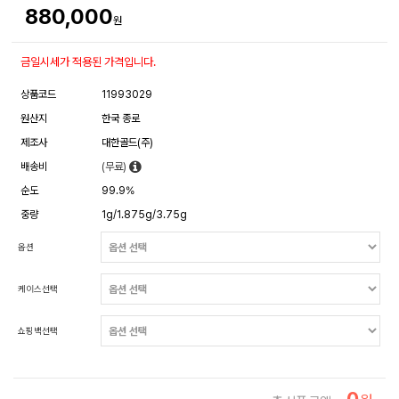
880,000
원
금일시세가 적용된 가격입니다.
상품코드
11993029
원산지
한국 종로
제조사
대한골드(주)
배송비
(무료)
순도
99.9%
중량
1g/1.875g/3.75g
옵션
케이스선택
쇼핑백선택