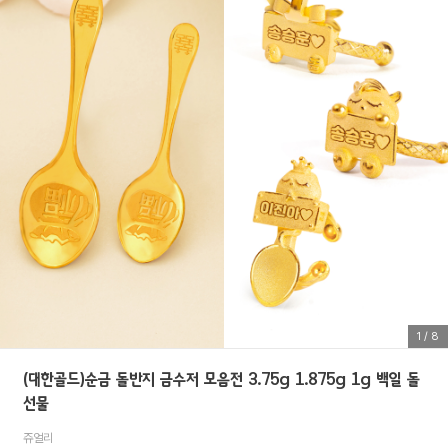
1
/
8
(대한골드)순금 돌반지 금수저 모음전 3.75g 1.875g 1g 백일 돌
선물
쥬얼리