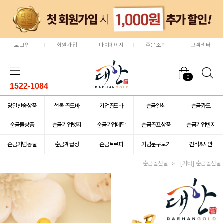
로그인
회원가입
마이페이지
주문조회
고객센터
0
1522-1084
당일발송상품
선물 골드바
기업골드바
순금열쇠
순금카드
순금돌상품
순금기업뱃지
순금기업메달
순금골프상품
순금기업반지
순금기념동물
순금계급장
순금트로피
기념문구보기
견적&시안
순금돌선물
[기타] 순금돌선물