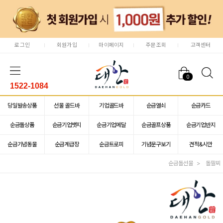
로그인
회원가입
마이페이지
주문조회
고객센터
0
1522-1084
당일발송상품
선물 골드바
기업골드바
순금열쇠
순금카드
순금돌상품
순금기업뱃지
순금기업메달
순금골프상품
순금기업반지
순금기념동물
순금계급장
순금트로피
기념문구보기
견적&시안
순금돌선물
돌팔찌