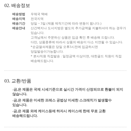
02. 배송정보
배송방법
우체국 택배
배송지역
전국지역
배송기간
당일 ~ 3일 (제품 제작기간에 따라 변동이 됩니다.)
배송안내
산간벽지나 도서지방은 별도의 추가금액을 지불하셔야 하는 경우가
있습니다.
고객님께서 주문하신 상품은 입금 확인 후 배송해 드립니다.
다만, 상품종류에 따라서 상품의 배송이 다소 지연될 수 있습니다.
*순금열쇠제품은 당일 오후3시전에 입금하시면
당일발송이가능합니다.
* 본사직원 직접발송 : 일정금액 이상이면, 대한골드 직원이 직접
배송해드립니다.
03. 교환/반품
-금,은 제품은 국제 시세기준으로 실시간 가격이 산정되므로 환불이 되지
않습니다.
-금,은 제품은 미세한 프레스 공법상 미세한 스크래치가 발생할수
있습니다.
-금,은 제품 외에 케이스등에 하자시 케이스에 한에 무료 교환
배송해드립니다.