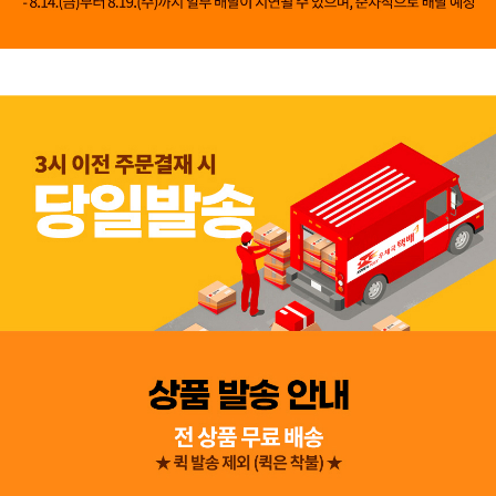
👍 네, 도움 됐어요
👎 아뇨, 아쉬워요