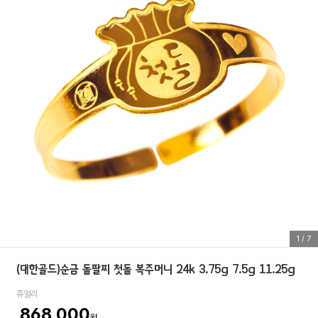
1
/
7
(대한골드)순금 돌팔찌 첫돌 복주머니 24k 3.75g 7.5g 11.25g
쥬얼리
868,000
원