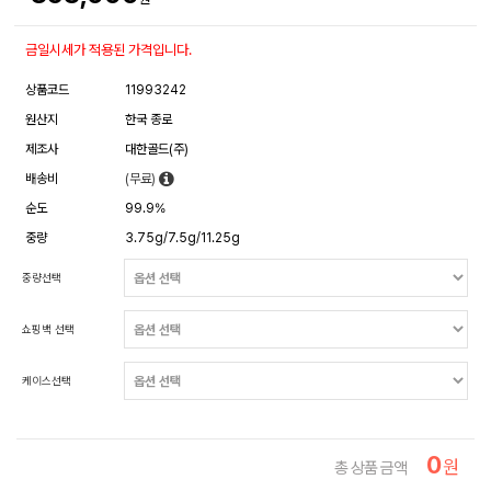
금일시세가 적용된 가격입니다.
상품코드
11993242
원산지
한국 종로
제조사
대한골드(주)
배송비
(무료)
순도
99.9%
중량
3.75g/7.5g/11.25g
중량선택
쇼핑백 선택
케이스선택
0
원
총 상품 금액