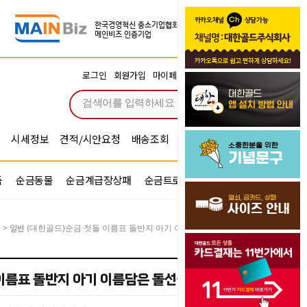
장바구니
로그인
회원가입
마이페이지
주문조회
0
시세정보
견적/시안요청
배송조회
시안확인
기념문구예문
품
순금동물
순금계급장상패
순금트로피
순금기업반지
일반
>
(대한골드)순금 첫돌 이름표 돌반지 아기 이름담은 돌선물 1.875g 3.75g
름표 돌반지 아기 이름담은 돌선물 1.875g 3.75g