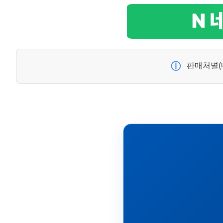
ⓘ
판매처별(네