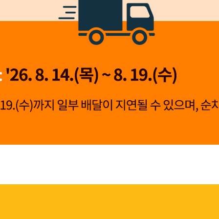
👍 네, 도움 됐어요
👎 아뇨, 아쉬워요