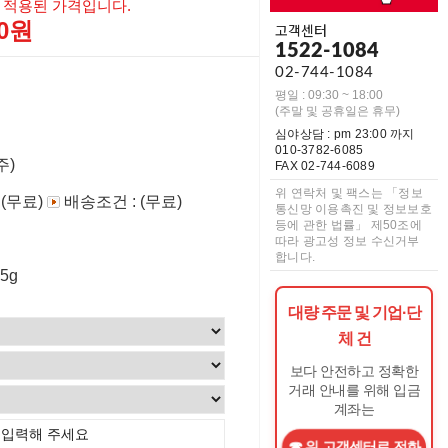
 적용된 가격입니다.
00원
고객센터
1522-1084
02-744-1084
평일 : 09:30 ~ 18:00
(주말 및 공휴일은 휴무)
심야상담 : pm 23:00 까지
010-3782-6085
주)
FAX 02-744-6089
위 연락처 및 팩스는 「정보
 (무료)
배송조건 : (무료)
통신망 이용촉진 및 정보보호
등에 관한 법률」 제50조에
따라 광고성 정보 수신거부
합니다.
75g
대량 주문 및 기업·단
체 건
보다 안전하고 정확한
거래 안내를 위해 입금
계좌는
위 고객센터로 전화