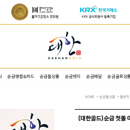
쇠
순금명함&카드
순금돌상품
순금뱃지
순금메달
순금골프상
HOME
순금돌선물
돌반지
>
>
(대한골드)순금 첫돌 이