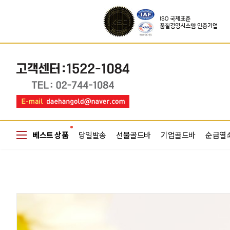
베스트 상품
당일발송
선물골드바
기업골드바
순금열