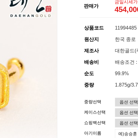
금일시세가
판매가
454,0
상품코드
11994485
원산지
한국 종로
제조사
대한골드(
배송비
배송조건 :
순도
99.9%
중량
1.875g/3.
중량선택
케이스선택
쇼핑백선택
아기이름