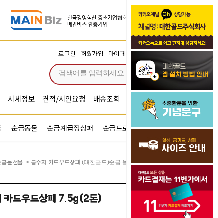
장바구니
로그인
회원가입
마이페이지
주문조회
0
시세정보
견적/시안요청
배송조회
시안확인
기념문구예문
품
순금동물
순금계급장상패
순금트로피
순금기업반지
순금돌선물
금수저 카드우드상패
>
(대한골드)순금 돌팔찌 카드우드상패 7.5g(2돈)
 카드우드상패 7.5g(2돈)