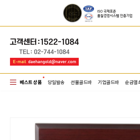
베스트 상품
당일발송
선물골드바
기업골드바
순금열