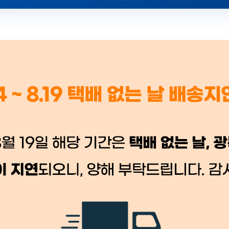
 시세가 적용
반품, 교환 시
배송 시작 후 환불이 불가
👍 네, 도움 됐어요
👎 아뇨, 아쉬워요