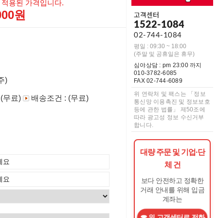
 적용된 가격입니다.
,000원
고객센터
1522-1084
02-744-1084
평일 : 09:30 ~ 18:00
(주말 및 공휴일은 휴무)
심야상담 : pm 23:00 까지
010-3782-6085
주)
FAX 02-744-6089
위 연락처 및 팩스는 「정보
 (무료)
배송조건 : (무료)
통신망 이용촉진 및 정보보호
등에 관한 법률」 제50조에
따라 광고성 정보 수신거부
합니다.
대량 주문 및 기업·단
체 건
보다 안전하고 정확한
거래 안내를 위해 입금
계좌는
위 고객센터로 전화