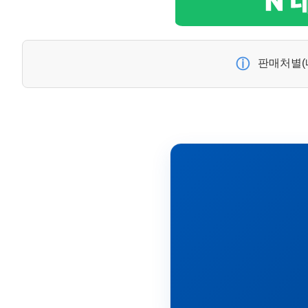
ⓘ
판매처별(네