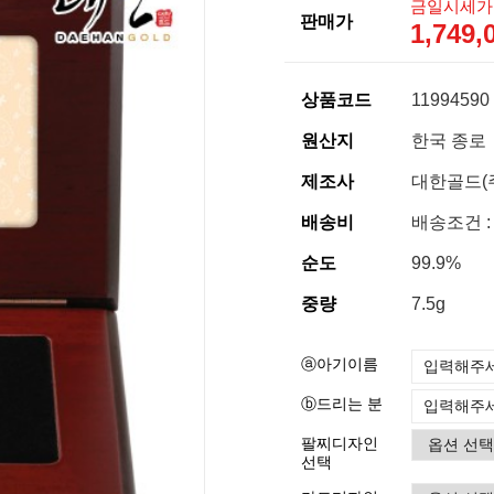
금일시세가
판매가
1,749
상품코드
11994590
원산지
한국 종로
제조사
대한골드(
배송비
배송조건 :
순도
99.9%
중량
7.5g
ⓐ아기이름
ⓑ드리는 분
팔찌디자인
선택