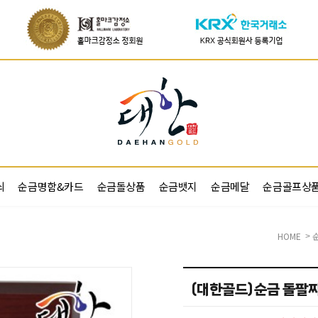
쇠
순금명함&카드
순금돌상품
순금뱃지
순금메달
순금골프상
HOME
>
(대한골드)순금 돌팔찌