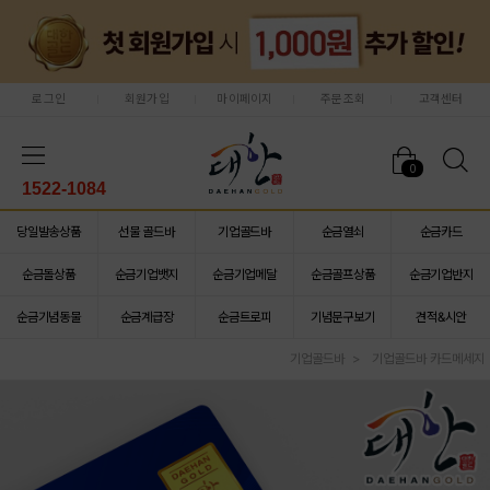
로그인
회원가입
마이페이지
주문조회
고객센터
0
1522-1084
당일발송상품
선물 골드바
기업골드바
순금열쇠
순금카드
순금돌상품
순금기업뱃지
순금기업메달
순금골프상품
순금기업반지
순금기념동물
순금계급장
순금트로피
기념문구보기
견적&시안
기업골드바
기업골드바 카드메세지