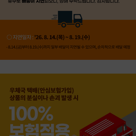
👍 네, 도움 됐어요
👎 아뇨, 아쉬워요