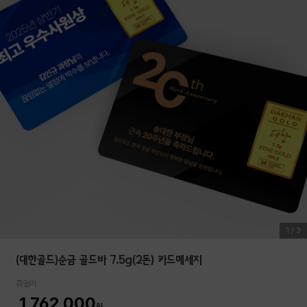
1
/
3
(대한골드)순금 골드바 7.5g(2돈) 카드메세지
쥬얼리
1,762,000
원