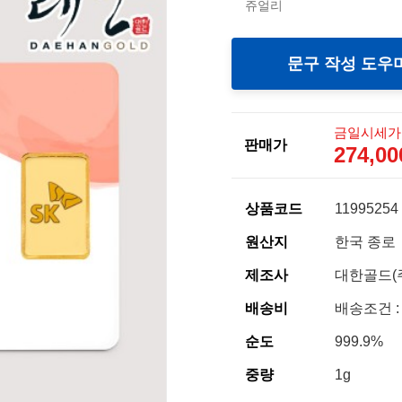
쥬얼리
문구 작성 도우
금일시세가
판매가
274,0
상품코드
11995254
원산지
한국 종로
제조사
대한골드(
배송비
배송조건 :
순도
999.9%
중량
1g