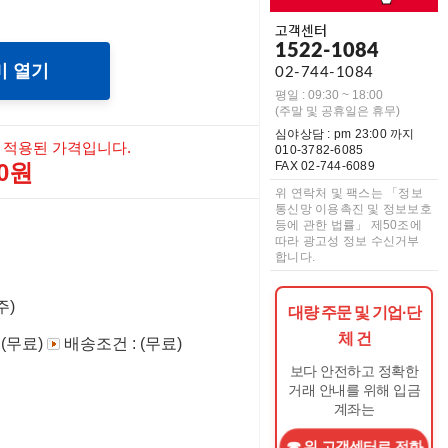
고객센터
1522-1084
미 열기
02-744-1084
평일 : 09:30 ~ 18:00
(주말 및 공휴일은 휴무)
심야상담 : pm 23:00 까지
 적용된 가격입니다.
010-3782-6085
00원
FAX 02-744-6089
위 연락처 및 팩스는 「정보
통신망 이용촉진 및 정보보호
등에 관한 법률」 제50조에
따라 광고성 정보 수신거부
합니다.
주)
대량 주문 및 기업·단
체 건
 (무료)
배송조건 : (무료)
보다 안전하고 정확한
거래 안내를 위해 입금
계좌는
위 고객센터로 전화