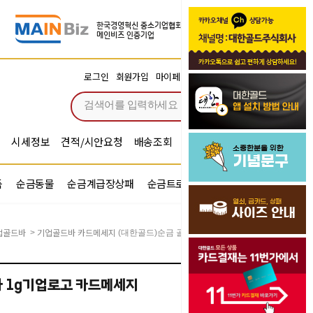
장바구니
로그인
회원가입
마이페이지
주문조회
0
시세정보
견적/시안요청
배송조회
시안확인
기념문구예문
품
순금동물
순금계급장상패
순금트로피
순금기업반지
업골드바
기업골드바 카드메세지
>
(대한골드)순금 골드바 1g기업로고 카드메세지
바 1g기업로고 카드메세지