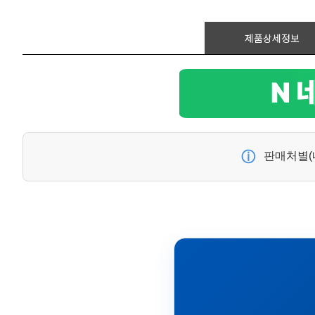
제품상세정보
ⓘ
판매처별(네