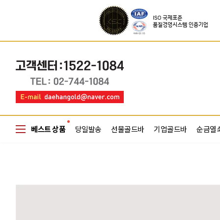
베스트 상품
당일발송
선물골드바
기업골드바
순금열