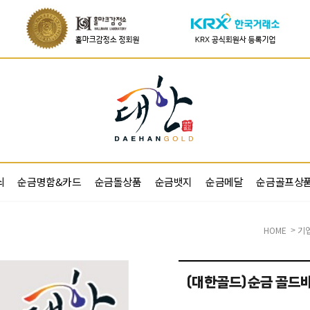
쇠
순금명함&카드
순금돌상품
순금뱃지
순금메달
순금골프상
HOME
기
>
(대한골드)순금 골드