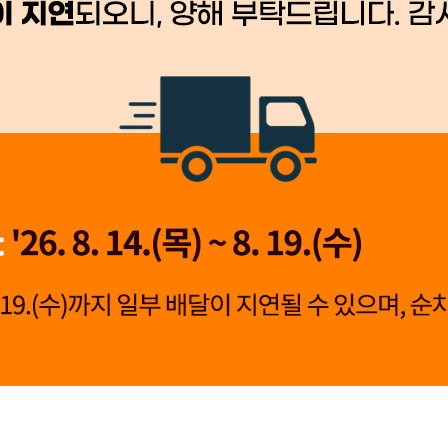
👍 네, 도움 됐어요
👎 아뇨, 아쉬워요