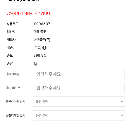
금일시세가 적용된 가격입니다.
상품코드
11996637
원산지
한국 종로
제조사
대한골드(주)
배송비
(무료)
순도
999.9%
중량
1g
ⓐ아기이름
ⓑ드리는 분
동판타이틀 선택
동판디자인 선택