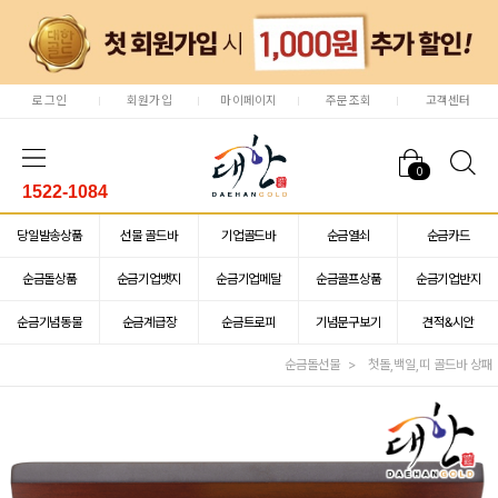
로그인
회원가입
마이페이지
주문조회
고객센터
0
1522-1084
당일발송상품
선물 골드바
기업골드바
순금열쇠
순금카드
순금돌상품
순금기업뱃지
순금기업메달
순금골프상품
순금기업반지
순금기념동물
순금계급장
순금트로피
기념문구보기
견적&시안
순금돌선물
첫돌,백일,띠 골드바 상패