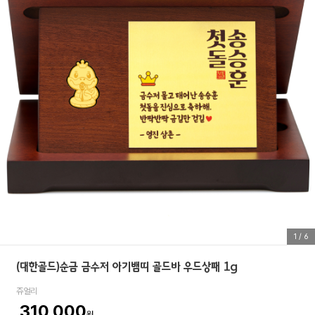
1
/
6
(대한골드)순금 금수저 아기뱀띠 골드바 우드상패 1g
쥬얼리
310,000
원