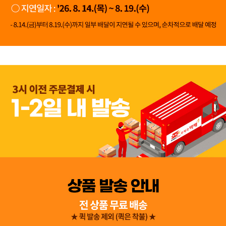
👍 네, 도움 됐어요
👎 아뇨, 아쉬워요