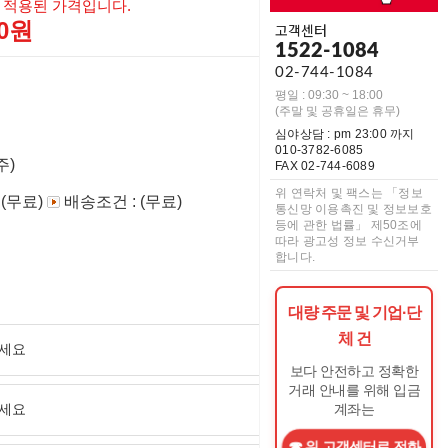
 적용된 가격입니다.
00원
고객센터
1522-1084
02-744-1084
평일 : 09:30 ~ 18:00
(주말 및 공휴일은 휴무)
심야상담 : pm 23:00 까지
010-3782-6085
주)
FAX 02-744-6089
위 연락처 및 팩스는 「정보
 (무료)
배송조건 : (무료)
통신망 이용촉진 및 정보보호
등에 관한 법률」 제50조에
따라 광고성 정보 수신거부
합니다.
대량 주문 및 기업·단
체 건
보다 안전하고 정확한
거래 안내를 위해 입금
계좌는
위 고객센터로 전화