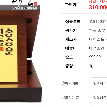
금일시세가
판매가
310,0
상품코드
11996637
원산지
한국 종로
제조사
대한골드(
배송비
배송조건 :
순도
999.9%
중량
1g
ⓐ아기이름
ⓑ드리는 분