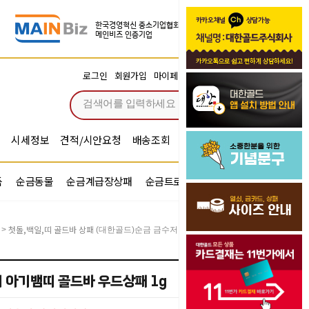
장바구니
로그인
회원가입
마이페이지
주문조회
0
시세정보
견적/시안요청
배송조회
시안확인
기념문구예문
품
순금동물
순금계급장상패
순금트로피
순금기업반지
첫돌,백일,띠 골드바 상패
>
(대한골드)순금 금수저 아기뱀띠 골드바 우드상패 1g
 아기뱀띠 골드바 우드상패 1g