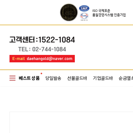
베스트 상품
당일발송
선물골드바
기업골드바
순금열