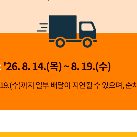
👍 네, 도움 됐어요
👎 아뇨, 아쉬워요