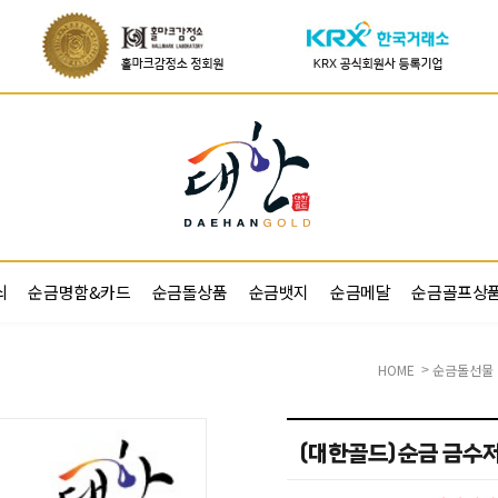
쇠
순금명함&카드
순금돌상품
순금뱃지
순금메달
순금골프상
HOME
순금돌선물
>
(대한골드)순금 금수저