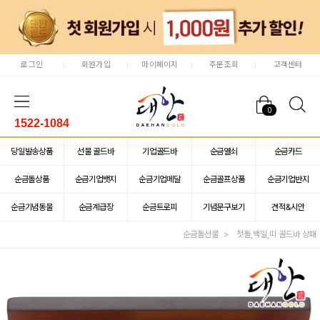
로그인
회원가입
마이페이지
주문조회
고객센터
0
1522-1084
당일발송상품
선물 골드바
기업골드바
순금열쇠
순금카드
순금돌상품
순금기업뱃지
순금기업메달
순금골프상품
순금기업반지
순금기념동물
순금계급장
순금트로피
기념문구보기
견적&시안
순금돌선물
첫돌,백일,띠 골드바 상패