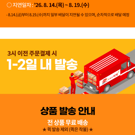
👍 네, 도움 됐어요
👎 아뇨, 아쉬워요