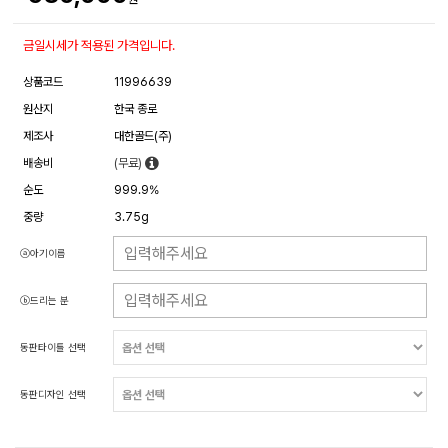
금일시세가 적용된 가격입니다.
상품코드
11996639
원산지
한국 종로
제조사
대한골드(주)
배송비
(무료)
순도
999.9%
중량
3.75g
ⓐ아기이름
ⓑ드리는 분
동판타이틀 선택
동판디자인 선택