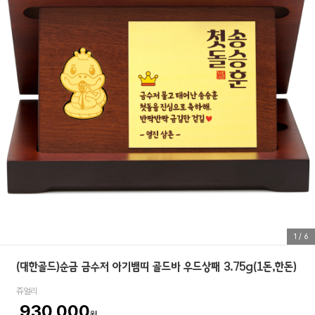
1
/
6
(대한골드)순금 금수저 아기뱀띠 골드바 우드상패 3.75g(1돈,한돈)
쥬얼리
930,000
원