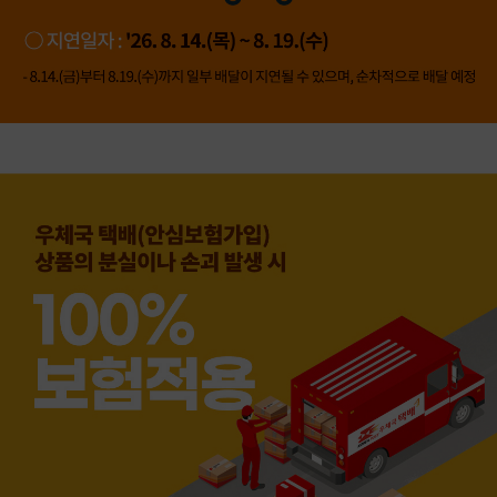
👍 네, 도움 됐어요
👎 아뇨, 아쉬워요