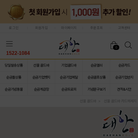
로그인
회원가입
마이페이지
주문조회
고객센터
0
1522-1084
당일발송상품
선물 골드바
기업골드바
순금열쇠
순금카드
순금돌상품
순금기업뱃지
순금기업메달
순금골프상품
순금기업반지
순금기념동물
순금계급장
순금트로피
기념문구보기
견적&시안
선물 골드바
선물 골드바 카드메세지