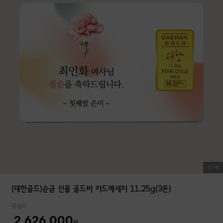
1
/
4
(대한골드)순금 선물 골드바 카드메세지 11.25g(3돈)
쥬얼리
2,626,000
원