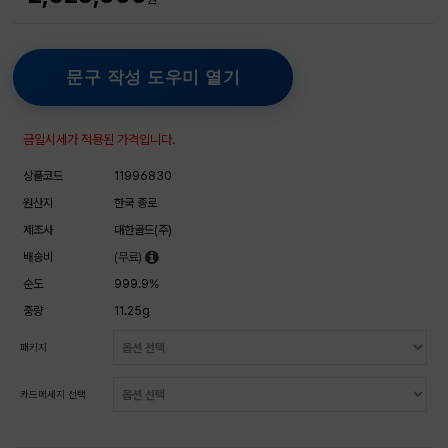
문구 작성 도우미 열기
금일시세가 적용된 가격입니다.
상품코드
11996830
원산지
한국 종로
제조사
대한골드(주)
배송비
(무료)
순도
999.9%
중량
11.25g
패키지
카드메세지 선택