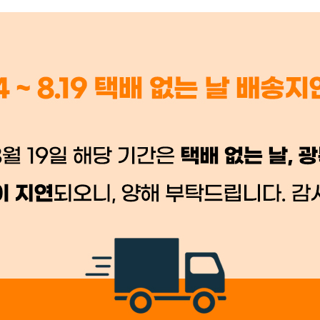
 시세가 적용
반품, 교환 시
배송 시작 후 환불이 불가
👍 네, 도움 됐어요
👎 아뇨, 아쉬워요