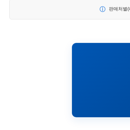
ⓘ
판매처별(네