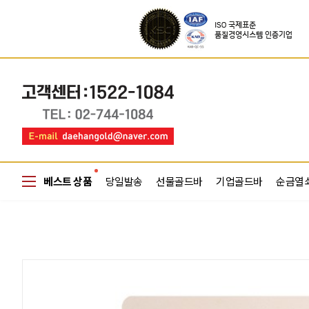
베스트 상품
당일발송
선물골드바
기업골드바
순금열