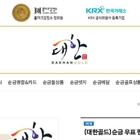
쇠
순금명함&카드
순금돌상품
순금뱃지
순금메달
순금골프상
H
(대한골드)순금 우표 