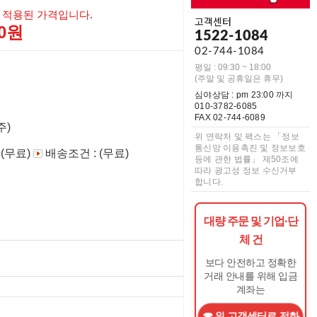
 적용된 가격입니다.
고객센터
00원
1522-1084
02-744-1084
평일 : 09:30 ~ 18:00
(주말 및 공휴일은 휴무)
심야상담 : pm 23:00 까지
010-3782-6085
FAX 02-744-6089
주)
위 연락처 및 팩스는 「정보
통신망 이용촉진 및 정보보호
 (무료)
배송조건 : (무료)
등에 관한 법률」 제50조에
따라 광고성 정보 수신거부
합니다.
대량 주문 및 기업·단
체 건
보다 안전하고 정확한
거래 안내를 위해 입금
계좌는
위 고객센터로 전화