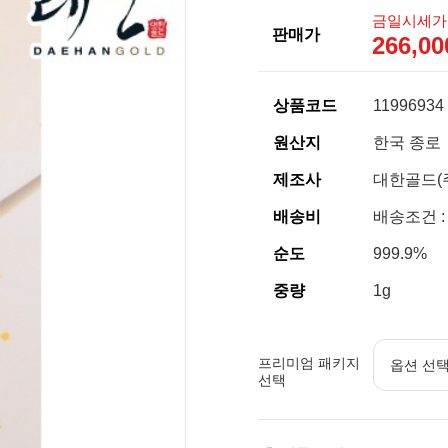
금일시세가
판매가
266,0
상품코드
11996934
원산지
한국 종로
제조사
대한골드(
배송비
배송조건 :
순도
999.9%
중량
1g
프리미엄 패키지
선택