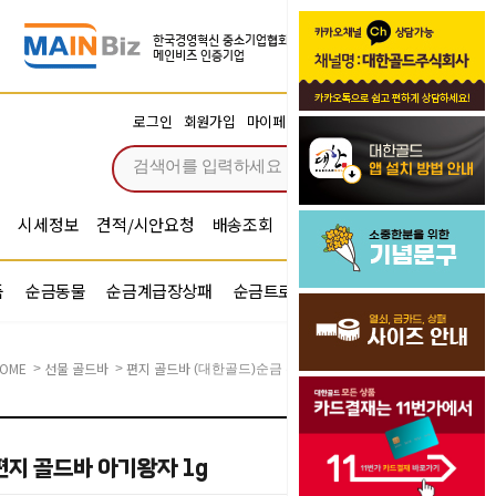
장바구니
로그인
회원가입
마이페이지
주문조회
0
시세정보
견적/시안요청
배송조회
시안확인
기념문구예문
품
순금동물
순금계급장상패
순금트로피
순금기업반지
OME
선물 골드바
편지 골드바
>
>
(대한골드)순금 우표 편지 골드바 아기왕자 1g
편지 골드바 아기왕자 1g