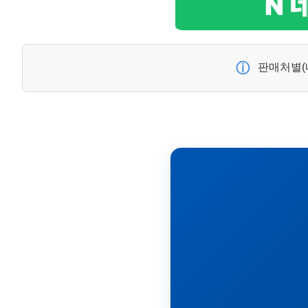
ⓘ
판매처별(네