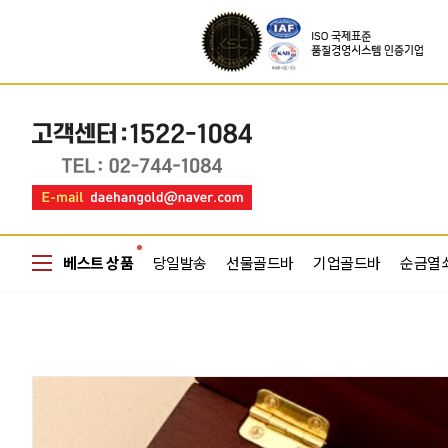
베스트 상품
당일발송
선물골드바
기업골드바
순금열