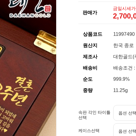
금일시세가
판매가
2,700
상품코드
11997490
원산지
한국 종로
제조사
대한골드(
배송비
배송조건 :
순도
999.9%
중량
11.25g
속판 각인 타이틀
선택
케이스선택