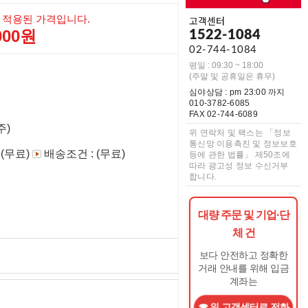
 적용된 가격입니다.
고객센터
,000원
1522-1084
02-744-1084
평일 : 09:30 ~ 18:00
(주말 및 공휴일은 휴무)
심야상담 : pm 23:00 까지
010-3782-6085
FAX 02-744-6089
주)
위 연락처 및 팩스는 「정보
통신망 이용촉진 및 정보보호
 (무료)
배송조건 : (무료)
등에 관한 법률」 제50조에
따라 광고성 정보 수신거부
합니다.
대량 주문 및 기업·단
체 건
보다 안전하고 정확한
거래 안내를 위해 입금
계좌는
위 고객센터로 전화