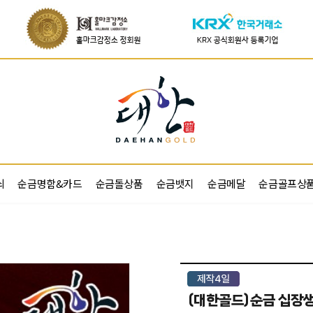
쇠
순금명함&카드
순금돌상품
순금뱃지
순금메달
순금골프상
(대한골드)순금 십장생 