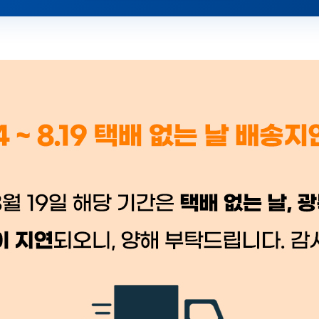
 시세가 적용
반품, 교환 시
배송 시작 후 환불이 불가
👍 네, 도움 됐어요
👎 아뇨, 아쉬워요