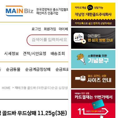
장바구니
로그인
회원가입
마이페이지
주문조회
0
시세정보
견적/시안요청
배송조회
시안확인
기념문구예문
품
순금동물
순금계급장상패
순금트로피
순금기업반지
HOME
재테크형 골드바
>
(대한골드)순금 십장생 골드바 우드상패 11.25g(3돈)
골드바 우드상패 11.25g(3돈)