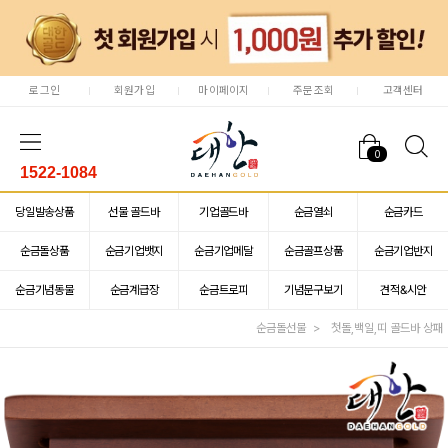
로그인
회원가입
마이페이지
주문조회
고객센터
0
1522-1084
당일발송상품
선물 골드바
기업골드바
순금열쇠
순금카드
순금돌상품
순금기업뱃지
순금기업메달
순금골프상품
순금기업반지
순금기념동물
순금계급장
순금트로피
기념문구보기
견적&시안
순금돌선물
첫돌,백일,띠 골드바 상패