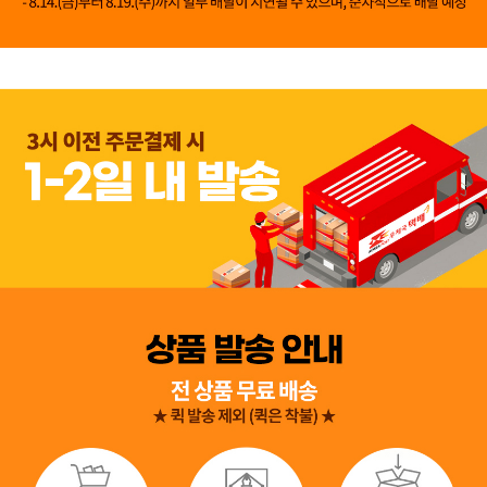
👍 네, 도움 됐어요
👎 아뇨, 아쉬워요