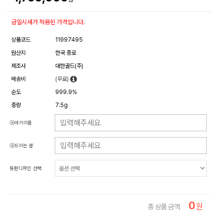
금일시세가 적용된 가격입니다.
상품코드
11997495
원산지
한국 종로
제조사
대한골드(주)
배송비
(무료)
순도
999.9%
중량
7.5g
ⓐ아기이름
ⓑ드리는 분
동판디자인 선택
0
원
총 상품 금액