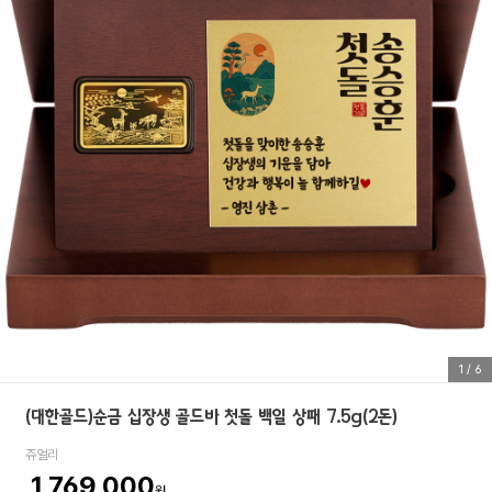
1
/
6
(대한골드)순금 십장생 골드바 첫돌 백일 상패 7.5g(2돈)
쥬얼리
1,769,000
원