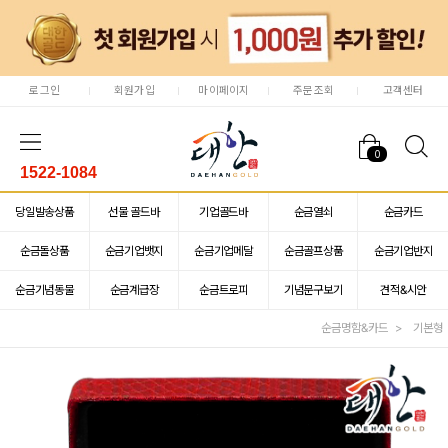
로그인
회원가입
마이페이지
주문조회
고객센터
0
1522-1084
당일발송상품
선물 골드바
기업골드바
순금열쇠
순금카드
순금돌상품
순금기업뱃지
순금기업메달
순금골프상품
순금기업반지
순금기념동물
순금계급장
순금트로피
기념문구보기
견적&시안
순금명함&카드
기본형