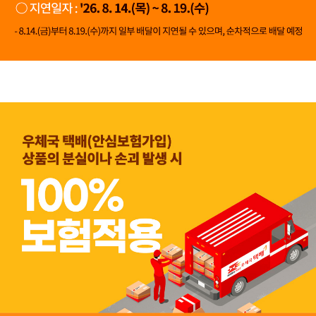
👍 네, 도움 됐어요
👎 아뇨, 아쉬워요