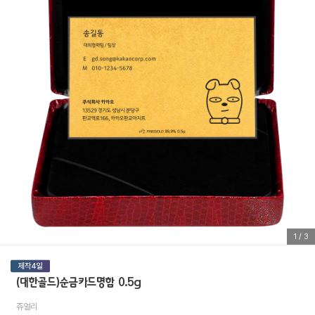
1
/
3
(대한골드)순금카드명함 0.5g
쥬얼리