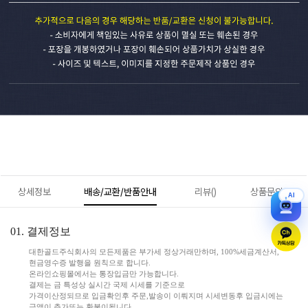
상세정보
배송/교환/반품안내
리뷰()
상품문의(0)
AI
01. 결제정보
대한골드주식회사의 모든제품은 부가세 정상거래만하며, 100%세금계산서,
현금영수증 발행을 원칙으로 합니다.
온라인쇼핑몰에서는 통장입금만 가능합니다.
결제는 금 특성상 실시간 국제 시세를 기준으로
가격이산정되므로 입금확인후 주문,발송이 이뤄지며 시세변동후 입금시에는
금액이 추가또는 환불이됩니다.