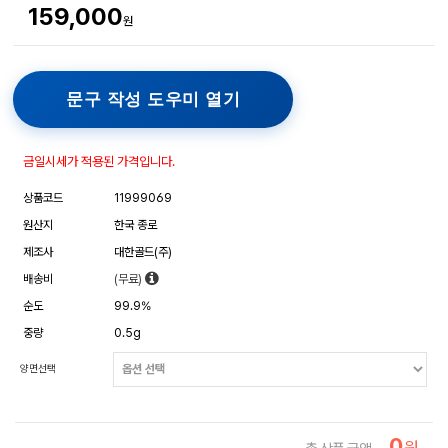
159,000
원
문구 작성 도우미 열기
금일시세가 적용된 가격입니다.
상품코드
11999069
원산지
한국 종로
제조사
대한골드(주)
배송비
(무료)
순도
99.9%
중량
0.5g
양면선택
0
원