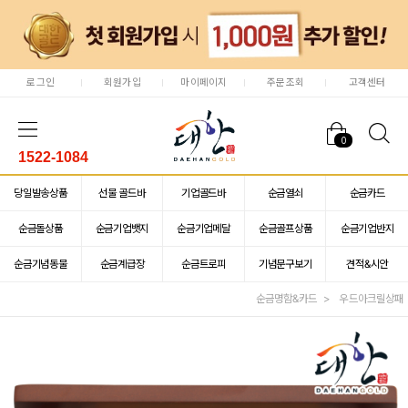
로그인
회원가입
마이페이지
주문조회
고객센터
0
1522-1084
당일발송상품
선물 골드바
기업골드바
순금열쇠
순금카드
순금돌상품
순금기업뱃지
순금기업메달
순금골프상품
순금기업반지
순금기념동물
순금계급장
순금트로피
기념문구보기
견적&시안
순금명함&카드
우드아크릴상패