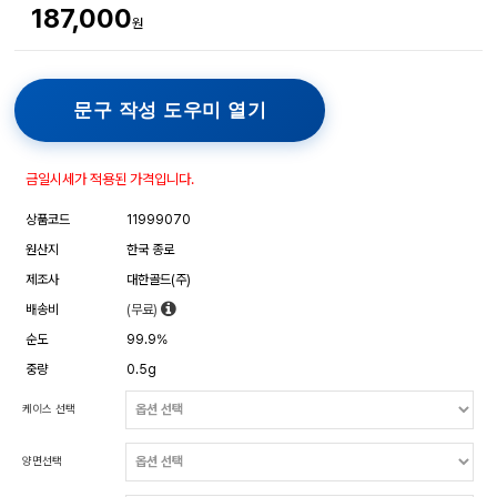
187,000
원
문구 작성 도우미 열기
금일시세가 적용된 가격입니다.
상품코드
11999070
원산지
한국 종로
제조사
대한골드(주)
배송비
(무료)
순도
99.9%
중량
0.5g
케이스 선택
양면선택