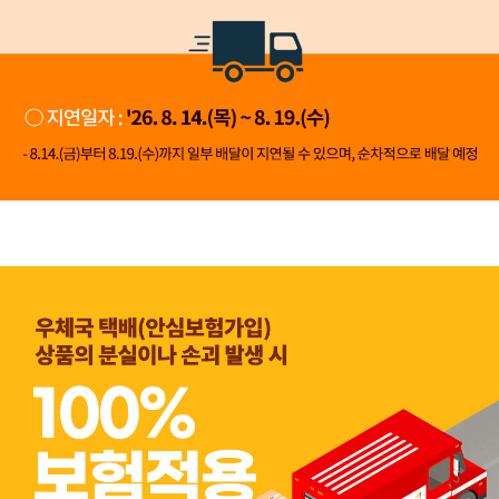
👍 네, 도움 됐어요
👎 아뇨, 아쉬워요