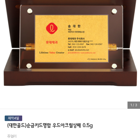
1
/
3
(대한골드)순금카드명함 우드아크릴상패 0.5g
쥬얼리