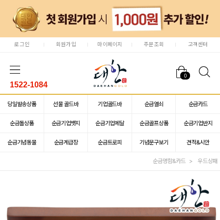
로그인
회원가입
마이페이지
주문조회
고객센터
0
1522-1084
당일발송상품
선물 골드바
기업골드바
순금열쇠
순금카드
순금돌상품
순금기업뱃지
순금기업메달
순금골프상품
순금기업반지
순금기념동물
순금계급장
순금트로피
기념문구보기
견적&시안
순금명함&카드
우드상패