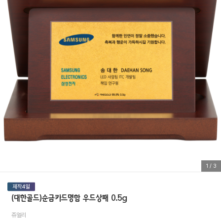
1
/
3
(대한골드)순금카드명함 우드상패 0.5g
쥬얼리