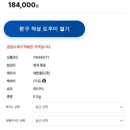
184,000
원
문구 작성 도우미 열기
금일시세가 적용된 가격입니다.
상품코드
11999071
원산지
한국 종로
제조사
대한골드(주)
배송비
(무료)
순도
99.9%
중량
0.5g
케이스 선택
상패사이즈 선택