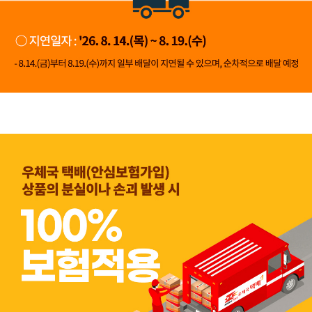
👍 네, 도움 됐어요
👎 아뇨, 아쉬워요