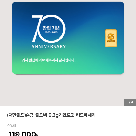
1
/
4
(대한골드)순금 골드바 0.3g기업로고 카드메세지
쥬얼리
119,000
원