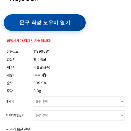
문구 작성 도우미 열기
금일시세가 적용된 가격입니다.
상품코드
11999081
원산지
한국 종로
제조사
대한골드(주)
배송비
(무료)
순도
999.9%
중량
0.3g
패키지
카드디자인선택
+ 추가 옵션 선택