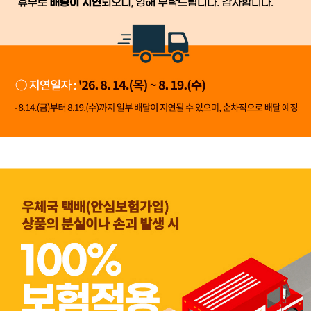
👍 네, 도움 됐어요
👎 아뇨, 아쉬워요