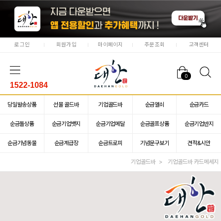
로그인
회원가입
마이페이지
주문조회
고객센터
0
1522-1084
당일발송상품
선물 골드바
기업골드바
순금열쇠
순금카드
순금돌상품
순금기업뱃지
순금기업메달
순금골프상품
순금기업반지
순금기념동물
순금계급장
순금트로피
기념문구보기
견적&시안
기업골드바
기업골드바 카드메세지