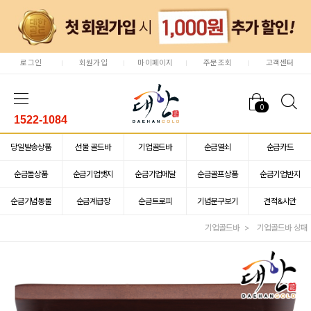
로그인
회원가입
마이페이지
주문조회
고객센터
0
1522-1084
당일발송상품
선물 골드바
기업골드바
순금열쇠
순금카드
순금돌상품
순금기업뱃지
순금기업메달
순금골프상품
순금기업반지
순금기념동물
순금계급장
순금트로피
기념문구보기
견적&시안
기업골드바
기업골드바 상패