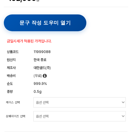
문구 작성 도우미 열기
금일시세가 적용된 가격입니다.
상품코드
11999088
원산지
한국 종로
제조사
대한골드(주)
배송비
(무료)
순도
999.9%
중량
0.5g
케이스 선택
상패사이즈 선택