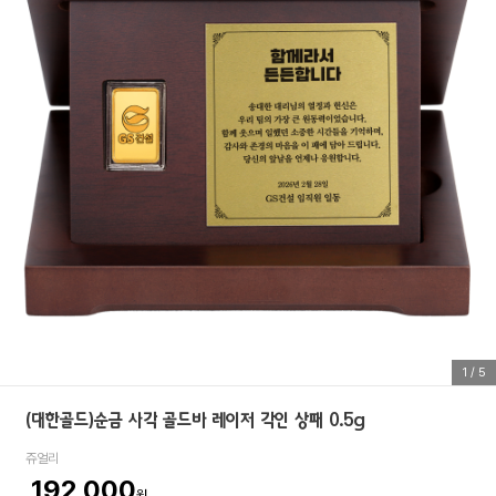
1
/
5
(대한골드)순금 사각 골드바 레이저 각인 상패 0.5g
쥬얼리
192,000
원