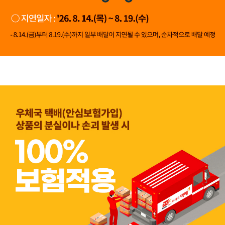
👍 네, 도움 됐어요
👎 아뇨, 아쉬워요