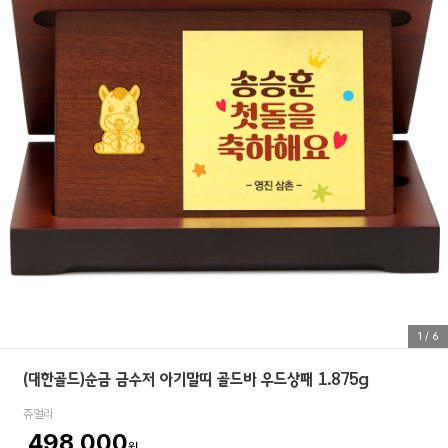
1
/
6
(대한골드)순금 금수저 아기말띠 골드바 우드상패 1.875g
쥬얼리
498,000
원