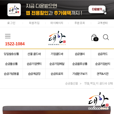
로그인
회원가입
마이페이지
주문조회
고객센터
0
1522-1084
당일발송상품
선물 골드바
기업골드바
순금열쇠
순금카드
순금돌상품
순금기업뱃지
순금기업메달
순금골프상품
순금기업반지
순금기념동물
순금계급장
순금트로피
기념문구보기
견적&시안
순금돌선물
첫돌,백일,띠 골드바 상패