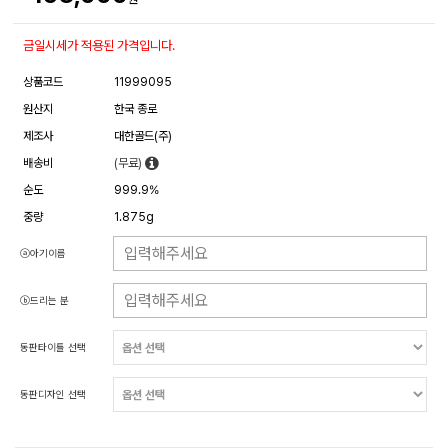
금일시세가 적용된 가격입니다.
상품코드
11999095
원산지
한국 종로
제조사
대한골드(주)
배송비
(무료)
순도
999.9%
중량
1.875g
ⓐ아기이름
ⓑ드리는 분
동판타이틀 선택
동판디자인 선택