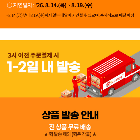
👍 네, 도움 됐어요
👎 아뇨, 아쉬워요