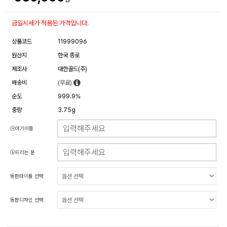
금일시세가 적용된 가격입니다.
상품코드
11999096
원산지
한국 종로
제조사
대한골드(주)
배송비
(무료)
순도
999.9%
중량
3.75g
ⓐ아기이름
ⓑ드리는 분
동판타이틀 선택
동판디자인 선택