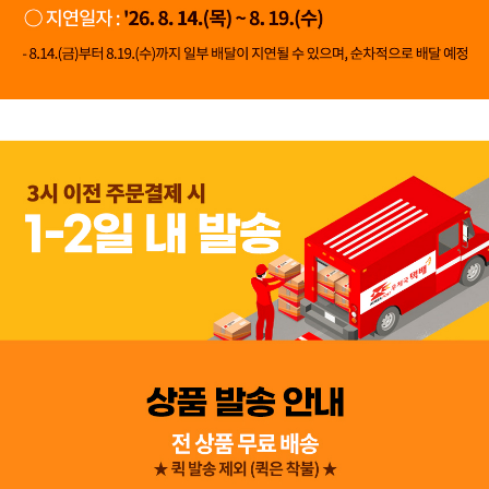
👍 네, 도움 됐어요
👎 아뇨, 아쉬워요