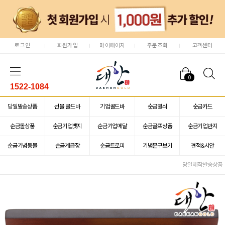
로그인
회원가입
마이페이지
주문조회
고객센터
0
1522-1084
당일발송상품
선물 골드바
기업골드바
순금열쇠
순금카드
순금돌상품
순금기업뱃지
순금기업메달
순금골프상품
순금기업반지
순금기념동물
순금계급장
순금트로피
기념문구보기
견적&시안
당일제작발송상품