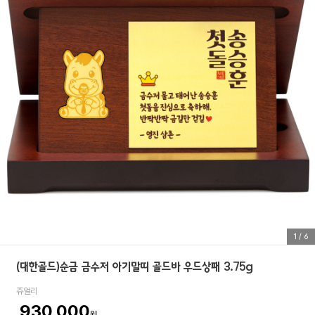
1
/
6
(대한골드)순금 금수저 아기말띠 골드바 우드상패 3.75g
쥬얼리
930,000
원