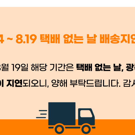
 시세가 적용
반품, 교환 시
배송 시작 후 환불이 불가
👍 네, 도움 됐어요
👎 아뇨, 아쉬워요