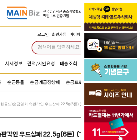
장바구니
로그인
회원가입
마이페이지
주문조회
0
시세정보
견적/시안요청
배송조회
시안확인
기념문구예문
품
순금동물
순금계급장상패
순금트로피
순금기업반지
대한골드)순금열쇠 속판각인 우드상패 22.5g(6돈) (기념패) 행운 금열쇠 황금열쇠
각인 우드상패 22.5g(6돈) (기념패) 행운 금열