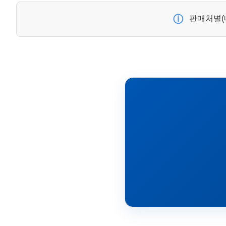
ⓘ
판매처별(네