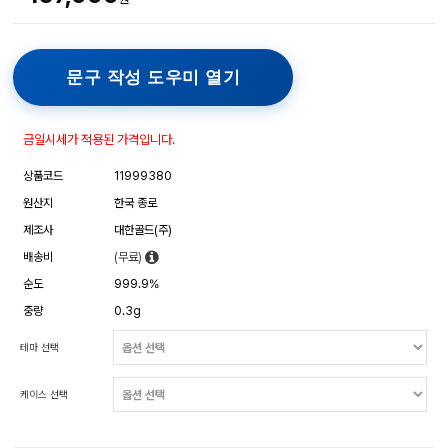
문구 작성 도우미 열기
금일시세가 적용된 가격입니다.
상품코드
11999380
원산지
한국 종로
제조사
대한골드(주)
배송비
(무료)
순도
999.9%
중량
0.3g
테마 선택
케이스 선택