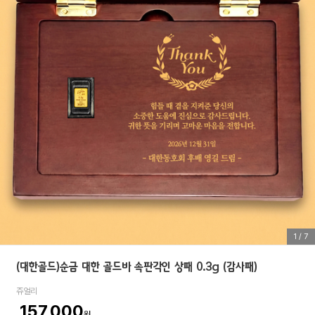
1
/
7
(대한골드)순금 대한 골드바 속판각인 상패 0.3g (감사패)
쥬얼리
157,000
원