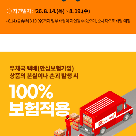
👍 네, 도움 됐어요
👎 아뇨, 아쉬워요