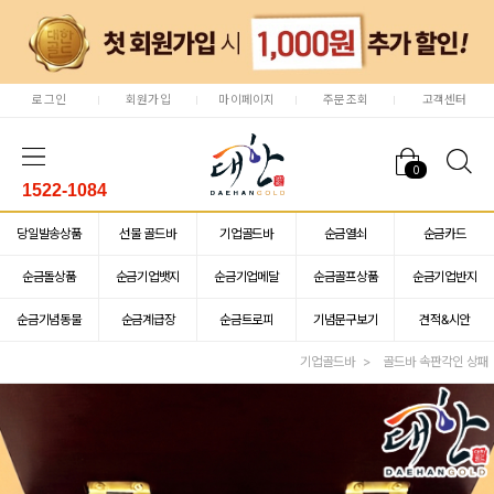
로그인
회원가입
마이페이지
주문조회
고객센터
0
1522-1084
당일발송상품
선물 골드바
기업골드바
순금열쇠
순금카드
순금돌상품
순금기업뱃지
순금기업메달
순금골프상품
순금기업반지
순금기념동물
순금계급장
순금트로피
기념문구보기
견적&시안
기업골드바
골드바 속판각인 상패