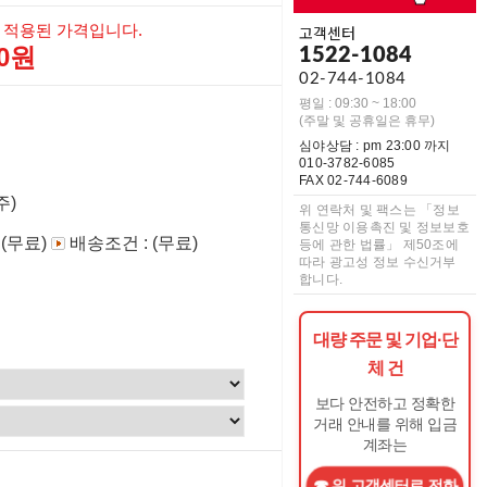
 적용된 가격입니다.
고객센터
00원
1522-1084
02-744-1084
평일 : 09:30 ~ 18:00
(주말 및 공휴일은 휴무)
심야상담 : pm 23:00 까지
010-3782-6085
FAX 02-744-6089
주)
위 연락처 및 팩스는 「정보
통신망 이용촉진 및 정보보호
 (무료)
배송조건 : (무료)
등에 관한 법률」 제50조에
따라 광고성 정보 수신거부
합니다.
대량 주문 및 기업·단
체 건
보다 안전하고 정확한
거래 안내를 위해 입금
계좌는
0
원
위 고객센터로 전화