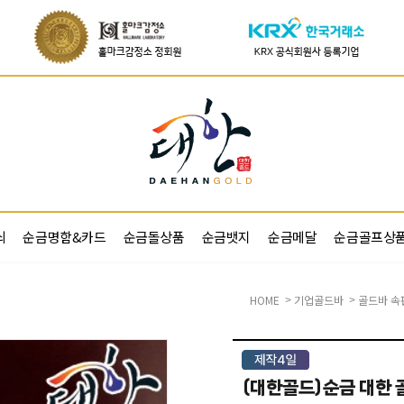
쇠
순금명함&카드
순금돌상품
순금뱃지
순금메달
순금골프상
HOME
기업골드바
골드바 속
>
>
(대한골드)순금 대한 골