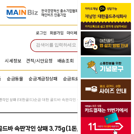
장바구니
로그인
회원가입
마이페이지
주문조회
0
시세정보
견적/시안요청
배송조회
시안확인
기념문구예문
품
순금동물
순금계급장상패
순금트로피
순금기업반지
판각인 상패
(대한골드)순금 대한 골드바 속판각인 상패 3.75g(1돈,한돈) (감사패)
드바 속판각인 상패 3.75g(1돈,한돈) (감사패)