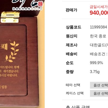
금일시세가
판매가
940,0
상품코드
11999384
원산지
한국 종로
제조사
대한골드(
배송비
배송조건 :
순도
999.9%
중량
3.75g
테마 선택
케이스 선택
총 상품 금액