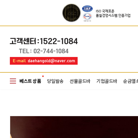
베스트 상품
당일발송
선물골드바
기업골드바
순금열