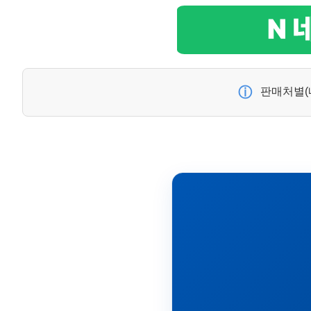
ⓘ
판매처별(네