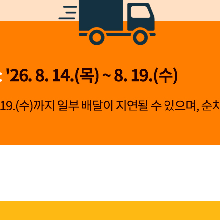
👍 네, 도움 됐어요
👎 아뇨, 아쉬워요