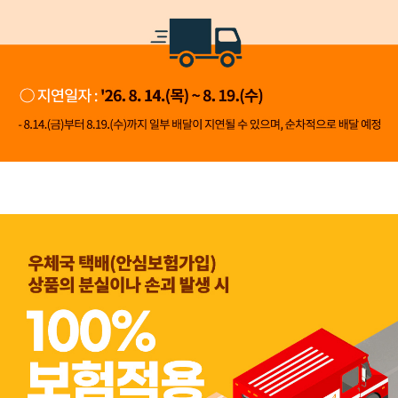
👍 네, 도움 됐어요
👎 아뇨, 아쉬워요