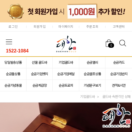
로그인
회원가입
마이페이지
주문조회
고객센터
0
1522-1084
당일발송상품
선물 골드바
기업골드바
순금열쇠
순금카드
순금돌상품
순금기업뱃지
순금기업메달
순금골프상품
순금기업반지
순금기념동물
순금계급장
순금트로피
기념문구보기
견적&시안
기업골드바
골드바 속판각인 상패