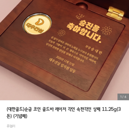
1
/
6
(대한골드)순금 코인 골드바 레이저 각인 속판각인 상패 11.25g(3
돈) (기념패)
쥬얼리