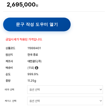
2,695,000
원
문구 작성 도우미 열기
금일시세가 적용된 가격입니다.
상품코드
11999401
원산지
한국 종로
제조사
대한골드(주)
배송비
(무료)
순도
999.9%
중량
11.25g
테마 선택
케이스 선택