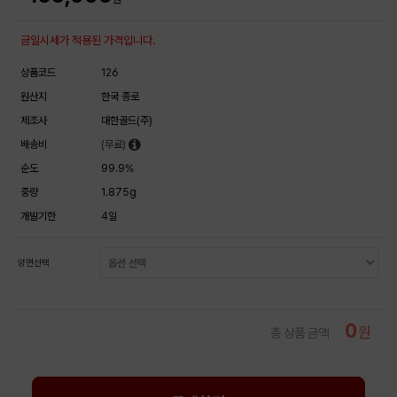
금일시세가 적용된 가격입니다.
상품코드
126
원산지
한국 종로
제조사
대한골드(주)
배송비
(무료)
순도
99.9%
중량
1.875g
개발기한
4일
양면선택
0
원
총 상품 금액