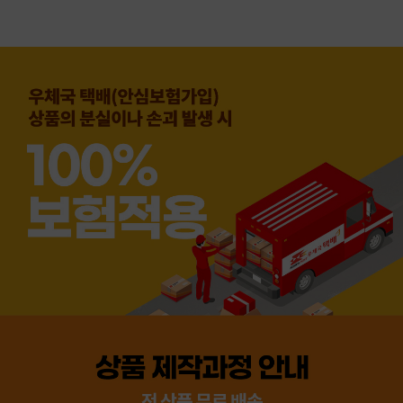
👍 네, 도움 됐어요
👎 아뇨, 아쉬워요