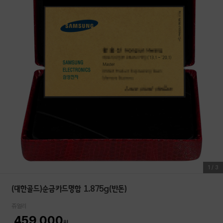
1
/
3
(대한골드)순금카드명함 1.875g(반돈)
쥬얼리
459,000
원