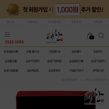
로그인
회원가입
마이페이지
주문조회
고객센터
0
1522-1084
당일발송상품
선물 골드바
기업골드바
순금열쇠
순금카드
순금돌상품
순금기업뱃지
순금기업메달
순금골프상품
순금기업반지
순금기념동물
순금계급장
순금트로피
기념문구보기
견적&시안
순금명함&카드
[기타] 순금명함&카드