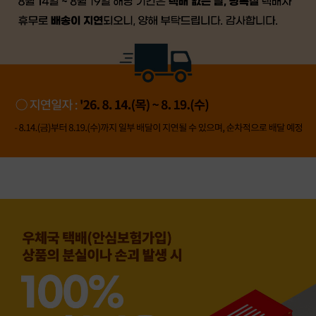
👍 네, 도움 됐어요
👎 아뇨, 아쉬워요