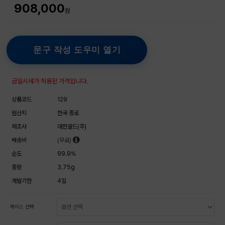
908,000
원
문구 작성 도우미 열기
금일시세가 적용된 가격입니다.
상품코드
129
원산지
한국 종로
제조사
대한골드(주)
배송비
(무료)
순도
99.9%
중량
3.75g
개발기한
4일
케이스 선택