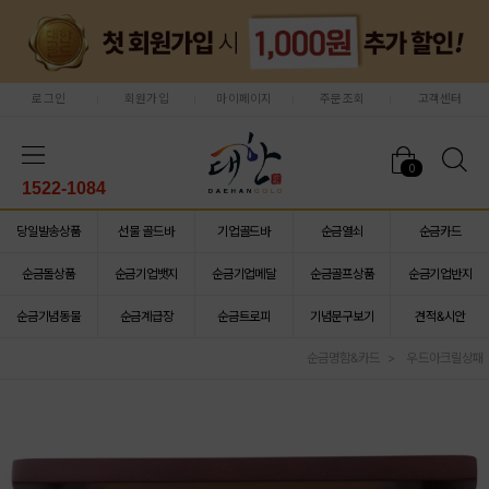
로그인
회원가입
마이페이지
주문조회
고객센터
0
1522-1084
당일발송상품
선물 골드바
기업골드바
순금열쇠
순금카드
순금돌상품
순금기업뱃지
순금기업메달
순금골프상품
순금기업반지
순금기념동물
순금계급장
순금트로피
기념문구보기
견적&시안
순금명함&카드
우드아크릴상패