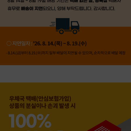
👍 네, 도움 됐어요
👎 아뇨, 아쉬워요