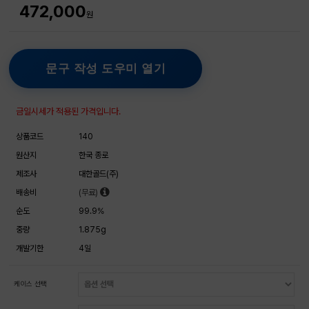
472,000
원
문구 작성 도우미 열기
금일시세가 적용된 가격입니다.
상품코드
140
원산지
한국 종로
제조사
대한골드(주)
배송비
(무료)
순도
99.9%
중량
1.875g
개발기한
4일
케이스 선택