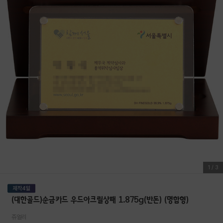
1
/
3
(대한골드)순금카드 우드아크릴상패 1.875g(반돈) (명함형)
쥬얼리