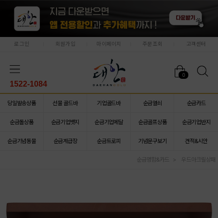
로그인
회원가입
마이페이지
주문조회
고객센터
0
1522-1084
당일발송상품
선물 골드바
기업골드바
순금열쇠
순금카드
순금돌상품
순금기업뱃지
순금기업메달
순금골프상품
순금기업반지
순금기념동물
순금계급장
순금트로피
기념문구보기
견적&시안
순금명함&카드
우드아크릴상패