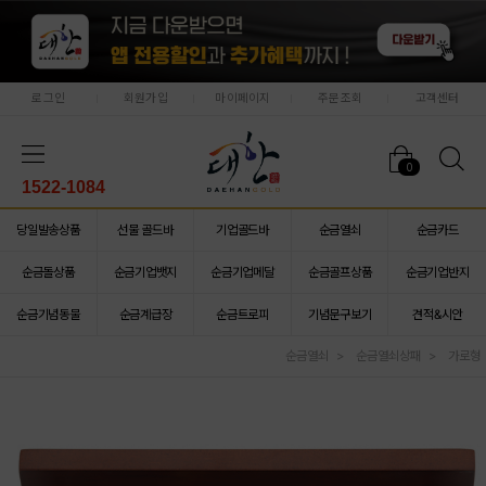
로그인
회원가입
마이페이지
주문조회
고객센터
0
1522-1084
당일발송상품
선물 골드바
기업골드바
순금열쇠
순금카드
순금돌상품
순금기업뱃지
순금기업메달
순금골프상품
순금기업반지
순금기념동물
순금계급장
순금트로피
기념문구보기
견적&시안
순금열쇠
순금열쇠상패
가로형