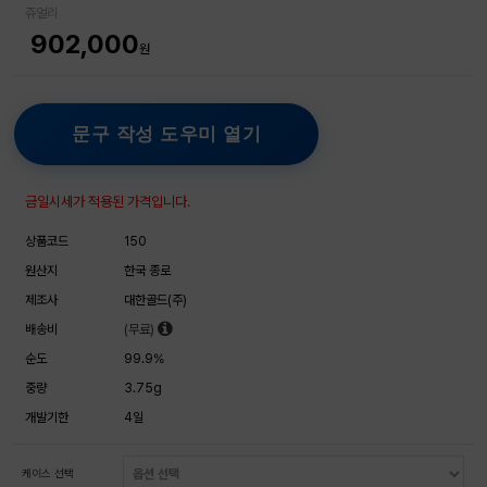
쥬얼리
902,000
원
문구 작성 도우미 열기
금일시세가 적용된 가격입니다.
상품코드
150
원산지
한국 종로
제조사
대한골드(주)
배송비
(무료)
순도
99.9%
중량
3.75g
개발기한
4일
케이스 선택