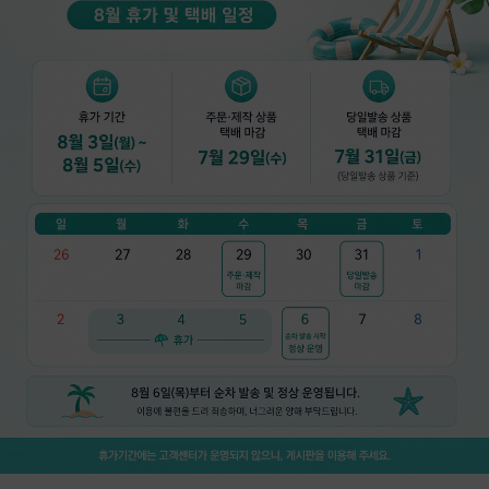
👍 네, 도움 됐어요
👎 아뇨, 아쉬워요