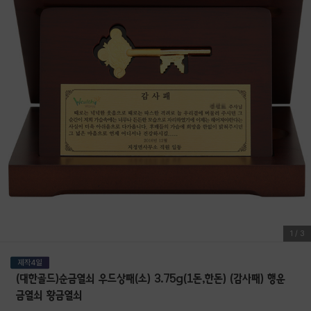
1
/
3
(대한골드)순금열쇠 우드상패(소) 3.75g(1돈,한돈) (감사패) 행운
금열쇠 황금열쇠