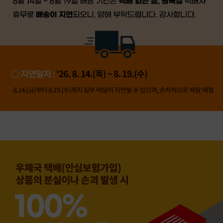
👍 네, 도움 됐어요
👎 아뇨, 아쉬워요