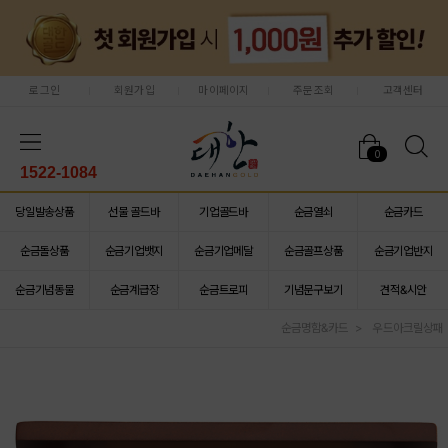
로그인
회원가입
마이페이지
주문조회
고객센터
0
1522-1084
당일발송상품
선물 골드바
기업골드바
순금열쇠
순금카드
순금돌상품
순금기업뱃지
순금기업메달
순금골프상품
순금기업반지
순금기념동물
순금계급장
순금트로피
기념문구보기
견적&시안
순금명함&카드
우드아크릴상패