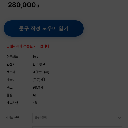
280,000
원
문구 작성 도우미 열기
금일시세가 적용된 가격입니다.
상품코드
165
원산지
한국 종로
제조사
대한골드(주)
배송비
(무료)
순도
99.9%
중량
1g
개발기한
4일
케이스 선택