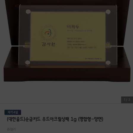
1
/
3
(대한골드)순금카드 우드아크릴상패 1g (명함형-양면)
쥬얼리