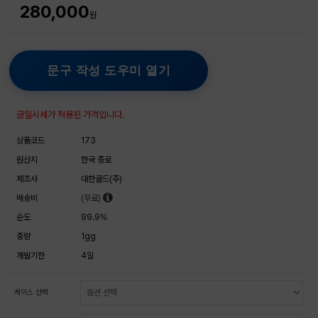
280,000
원
문구 작성 도우미 열기
금일시세가 적용된 가격입니다.
상품코드
173
원산지
한국 종로
제조사
대한골드(주)
배송비
(무료)
순도
99.9%
중량
1gg
개발기한
4일
케이스 선택