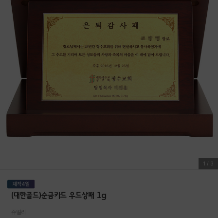
1
/
3
(대한골드)순금카드 우드상패 1g
쥬얼리