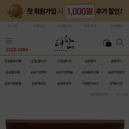
로그인
회원가입
마이페이지
주문조회
고객센터
0
1522-1084
당일발송상품
선물 골드바
기업골드바
순금열쇠
순금카드
순금돌상품
순금기업뱃지
순금기업메달
순금골프상품
순금기업반지
순금기념동물
순금계급장
순금트로피
기념문구보기
견적&시안
순금명함&카드
우드상패