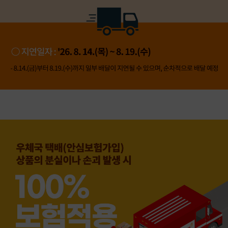
👍 네, 도움 됐어요
👎 아뇨, 아쉬워요