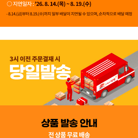
👍 네, 도움 됐어요
👎 아뇨, 아쉬워요