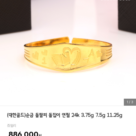
1
/
3
(대한골드)순금 돌팔찌 돌잡이 연필 24k 3.75g 7.5g 11.25g
쥬얼리
886,000
원