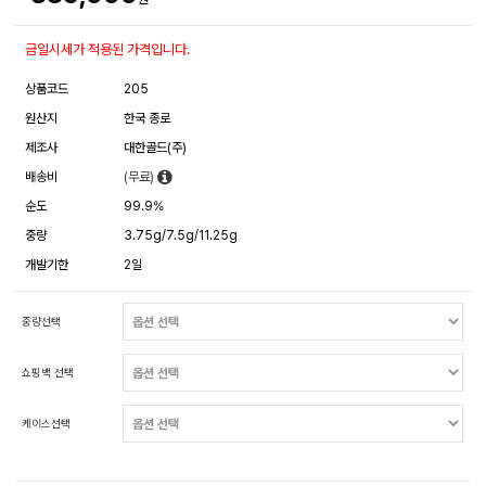
금일시세가 적용된 가격입니다.
상품코드
205
원산지
한국 종로
제조사
대한골드(주)
배송비
(무료)
순도
99.9%
중량
3.75g/7.5g/11.25g
개발기한
2일
중량선택
쇼핑백 선택
케이스선택