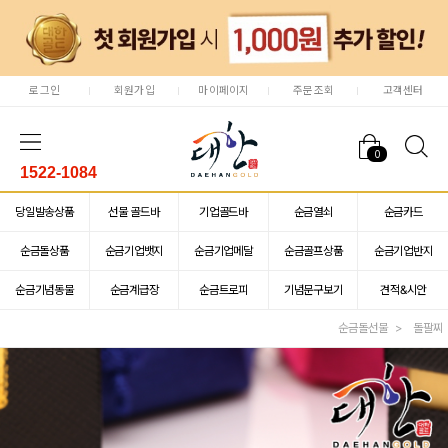
로그인
회원가입
마이페이지
주문조회
고객센터
0
1522-1084
당일발송상품
선물 골드바
기업골드바
순금열쇠
순금카드
순금돌상품
순금기업뱃지
순금기업메달
순금골프상품
순금기업반지
순금기념동물
순금계급장
순금트로피
기념문구보기
견적&시안
순금돌선물
돌팔찌