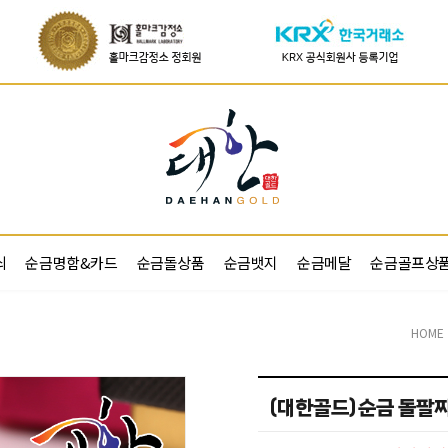
쇠
순금명함&카드
순금돌상품
순금뱃지
순금메달
순금골프상
HOME
(대한골드)순금 돌팔찌 돌잡