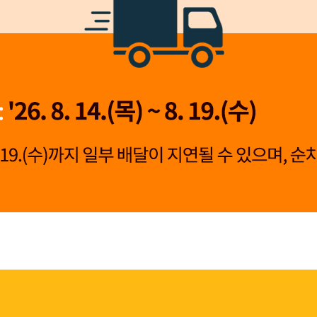
👍 네, 도움 됐어요
👎 아뇨, 아쉬워요