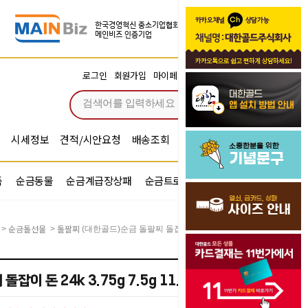
장바구니
로그인
회원가입
마이페이지
주문조회
0
시세정보
견적/시안요청
배송조회
시안확인
기념문구예문
품
순금동물
순금계급장상패
순금트로피
순금기업반지
순금돌선물
돌팔찌
>
>
(대한골드)순금 돌팔찌 돌잡이 돈 24k 3.75g 7.5g 11.25g
이 돈 24k 3.75g 7.5g 11.25g