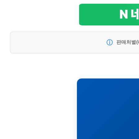
ⓘ
판매처별(네