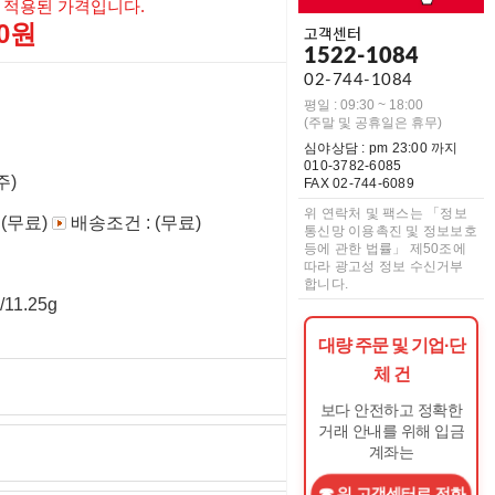
 적용된 가격입니다.
00원
고객센터
1522-1084
02-744-1084
평일 : 09:30 ~ 18:00
(주말 및 공휴일은 휴무)
심야상담 : pm 23:00 까지
010-3782-6085
주)
FAX 02-744-6089
위 연락처 및 팩스는 「정보
 (무료)
배송조건 : (무료)
통신망 이용촉진 및 정보보호
등에 관한 법률」 제50조에
따라 광고성 정보 수신거부
합니다.
/11.25g
대량 주문 및 기업·단
체 건
보다 안전하고 정확한
거래 안내를 위해 입금
계좌는
위 고객센터로 전화