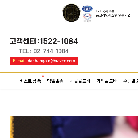
베스트 상품
당일발송
선물골드바
기업골드바
순금열