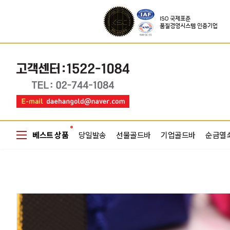
베스트 상품
당일발송
선물골드바
기업골드바
순금열