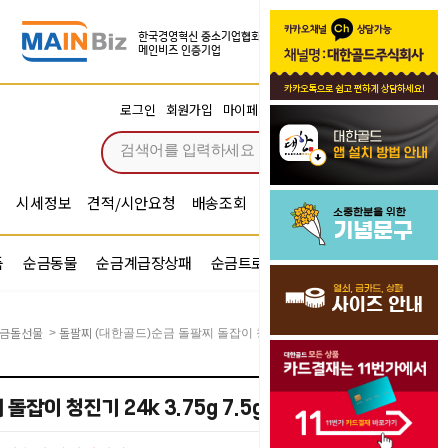
장바구니
로그인
회원가입
마이페이지
주문조회
0
시세정보
견적/시안요청
배송조회
시안확인
기념문구예문
품
순금동물
순금계급장상패
순금트로피
순금기업반지
금돌선물
돌팔찌
>
(대한골드)순금 돌팔찌 돌잡이 청진기 24k 3.75g 7.5g 11.25g
잡이 청진기 24k 3.75g 7.5g 11.25g