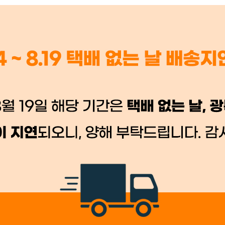
 시세가 적용
반품, 교환 시
배송 시작 후 환불이 불가
👍 네, 도움 됐어요
👎 아뇨, 아쉬워요