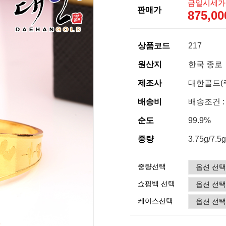
금일시세가
판매가
875,0
상품코드
217
원산지
한국 종로
제조사
대한골드(
배송비
배송조건 :
순도
99.9%
중량
3.75g/7.5g
중량선택
쇼핑백 선택
케이스선택