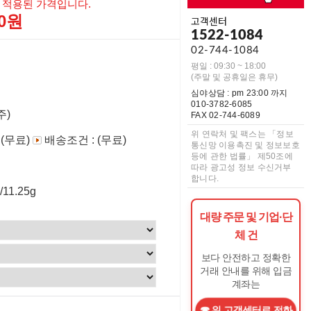
 적용된 가격입니다.
00원
고객센터
1522-1084
02-744-1084
평일 : 09:30 ~ 18:00
(주말 및 공휴일은 휴무)
심야상담 : pm 23:00 까지
010-3782-6085
주)
FAX 02-744-6089
위 연락처 및 팩스는 「정보
 (무료)
배송조건 : (무료)
통신망 이용촉진 및 정보보호
등에 관한 법률」 제50조에
따라 광고성 정보 수신거부
합니다.
/11.25g
대량 주문 및 기업·단
체 건
보다 안전하고 정확한
거래 안내를 위해 입금
계좌는
위 고객센터로 전화