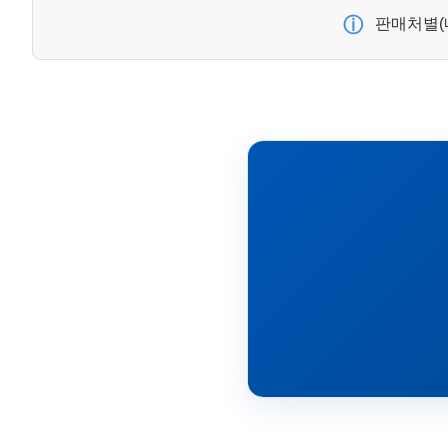
ⓘ
판매처별(네