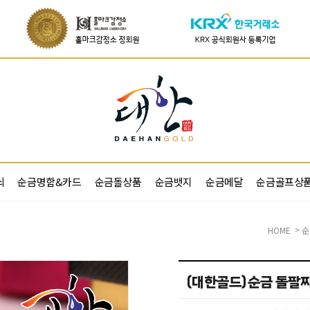
쇠
순금명함&카드
순금돌상품
순금뱃지
순금메달
순금골프상
HOME
순
>
(대한골드)순금 돌팔찌 돌