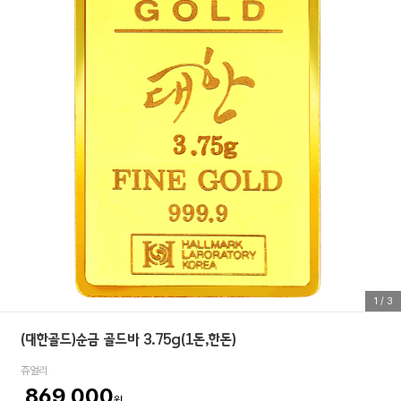
1
/
3
(대한골드)순금 골드바 3.75g(1돈,한돈)
쥬얼리
869,000
원