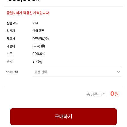
금일시세가 적용된 가격입니다.
상품코드
219
원산지
한국 종로
제조사
대한골드(주)
배송비
(무료)
순도
999.9%
중량
3.75g
케이스선택
0
원
총 상품 금액
구매하기