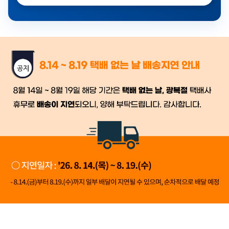
금일 시세가 적용
반품, 교환 시
배송
시작 후 환불이 불가
👍 네, 도움 됐어요
👎 아뇨, 아쉬워요