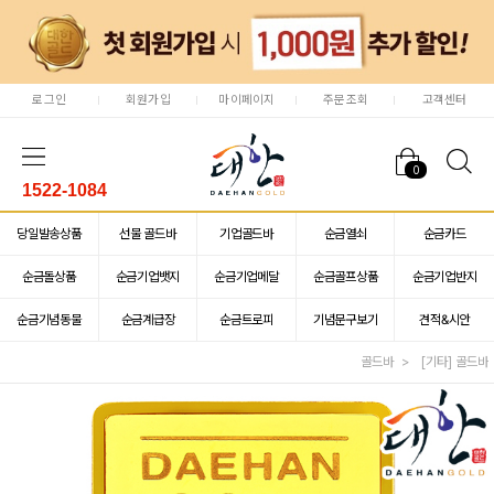
로그인
회원가입
마이페이지
주문조회
고객센터
0
1522-1084
당일발송상품
선물 골드바
기업골드바
순금열쇠
순금카드
순금돌상품
순금기업뱃지
순금기업메달
순금골프상품
순금기업반지
순금기념동물
순금계급장
순금트로피
기념문구보기
견적&시안
골드바
[기타] 골드바