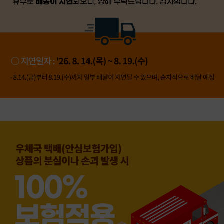
👍 네, 도움 됐어요
👎 아뇨, 아쉬워요