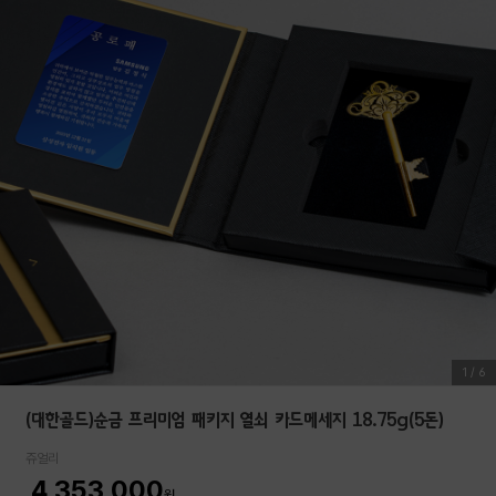
1
/
6
(대한골드)순금 프리미엄 패키지 열쇠 카드메세지 18.75g(5돈)
쥬얼리
4,353,000
원