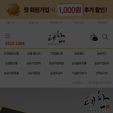
로그인
회원가입
마이페이지
주문조회
고객센터
0
1522-1084
당일발송상품
선물 골드바
기업골드바
순금열쇠
순금카드
순금돌상품
순금기업뱃지
순금기업메달
순금골프상품
순금기업반지
순금기념동물
순금계급장
순금트로피
기념문구보기
견적&시안
순금열쇠
열쇠선물 카드메세지